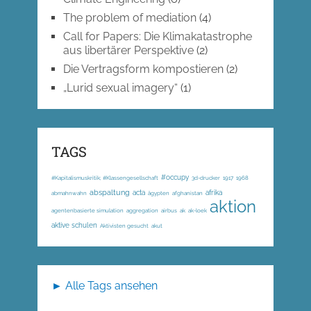
The problem of mediation
(4)
Call for Papers: Die Klimakatastrophe
aus libertärer Perspektive
(2)
Die Vertragsform kompostieren
(2)
„Lurid sexual imagery“
(1)
TAGS
#occupy
#Kapitalismuskritik; #Klassengesellschaft
3d-drucker
1917
1968
abspaltung
acta
afrika
abmahnwahn
ägypten
afghanistan
aktion
agentenbasierte simulation
aggregation
airbus
ak
ak-loek
aktive schulen
Aktivisten gesucht
akut
► Alle Tags ansehen