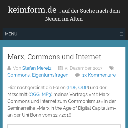
Zum
keimform.de
Inhalt
… auf der Suche nach dem
springen
Neuen im Alten
MENÜ
Marx, Commons und Internet
Von
Stefan Meretz
5. Dezember 2017
Commons
,
Eigentumsfragen
13 Kommentare
Hier nachgereicht die Folien (
PDF
,
ODP
) und der
Mitschnitt (
OGG
,
MP3
) meines Vortrags »Mit Marx,
Commons und Internet zum Commonismus« in der
Seminarreihe »Marx in the Age of Digital Capitalism«
an der Uni Bonn vom 12.7.2016.