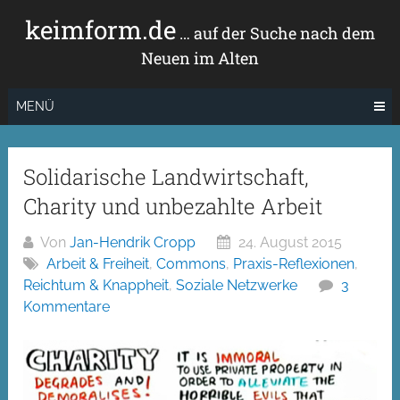
Zum
keimform.de
Inhalt
… auf der Suche nach dem
springen
Neuen im Alten
MENÜ
Solidarische Landwirtschaft,
Charity und unbezahlte Arbeit
Von
Jan-Hendrik Cropp
24. August 2015
Arbeit & Freiheit
,
Commons
,
Praxis-Reflexionen
,
Reichtum & Knappheit
,
Soziale Netzwerke
3
Kommentare