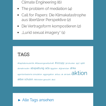
Climate Engineering
(6)
The problem of mediation
(4)
Call for Papers: Die Klimakatastrophe
aus libertärer Perspektive
(2)
Die Vertragsform kompostieren
(2)
„Lurid sexual imagery“
(1)
TAGS
#occupy
#Kapitalismuskritik; #Klassengesellschaft
3d-drucker
1917
1968
abspaltung
acta
afrika
abmahnwahn
ägypten
afghanistan
aktion
agentenbasierte simulation
aggregation
airbus
ak
ak-loek
aktive schulen
Aktivisten gesucht
akut
► Alle Tags ansehen