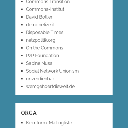
Commons Transition
Commons-Institut
David Bollier
demonetize.it
Disposable Times
netzpolitik.org
On the Commons
P2P Foundation
Sabine Nuss
Social Network Unionism
unverdienbar
wemgehoertdiewelt.de
ORGA
Keimform-Mailingliste