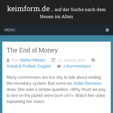
Zum
keimform.de
Inhalt
… auf der Suche nach dem
springen
Neuen im Alten
MENÜ
The End of Money
Von
Stefan Meretz
27. Januar 2011
Arbeit & Freiheit
,
English
2 Kommentare
Many commoners are too shy to talk about ending
the monetary system. But some do.
Kéllia Ramares
does. She asks a simple question: »Why must we pay
to live on the planet we’re born on?«. Watch her video
explaining her vision.