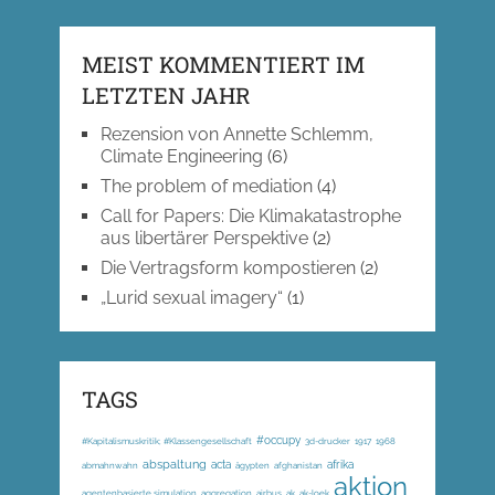
MEIST KOMMENTIERT IM
LETZTEN JAHR
Rezension von Annette Schlemm,
Climate Engineering
(6)
The problem of mediation
(4)
Call for Papers: Die Klimakatastrophe
aus libertärer Perspektive
(2)
Die Vertragsform kompostieren
(2)
„Lurid sexual imagery“
(1)
TAGS
#occupy
#Kapitalismuskritik; #Klassengesellschaft
3d-drucker
1917
1968
abspaltung
acta
afrika
abmahnwahn
ägypten
afghanistan
aktion
agentenbasierte simulation
aggregation
airbus
ak
ak-loek