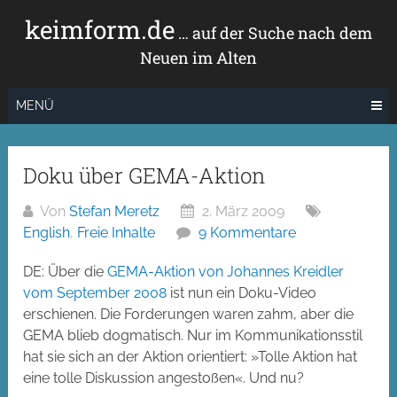
Zum
keimform.de
Inhalt
… auf der Suche nach dem
springen
Neuen im Alten
MENÜ
Doku über GEMA-Aktion
Von
Stefan Meretz
2. März 2009
English
,
Freie Inhalte
9 Kommentare
DE: Über die
GEMA-Aktion von Johannes Kreidler
vom September 2008
ist nun ein Doku-Video
erschienen. Die Forderungen waren zahm, aber die
GEMA blieb dogmatisch. Nur im Kommunikationsstil
hat sie sich an der Aktion orientiert: »Tolle Aktion hat
eine tolle Diskussion angestoßen«. Und nu?