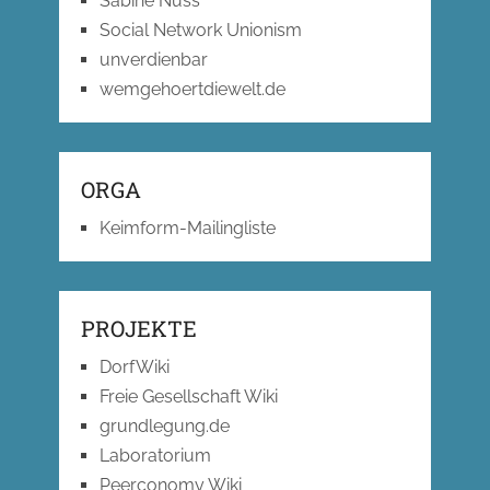
Sabine Nuss
Social Network Unionism
unverdienbar
wemgehoertdiewelt.de
ORGA
Keimform-Mailingliste
PROJEKTE
DorfWiki
Freie Gesellschaft Wiki
grundlegung.de
Laboratorium
Peerconomy Wiki