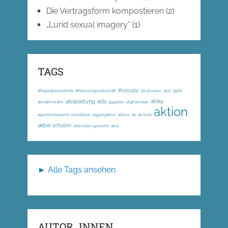
Die Vertragsform kompostieren
(2)
„Lurid sexual imagery“
(1)
TAGS
#occupy
#Kapitalismuskritik; #Klassengesellschaft
3d-drucker
1917
1968
abspaltung
acta
afrika
abmahnwahn
ägypten
afghanistan
aktion
agentenbasierte simulation
aggregation
airbus
ak
ak-loek
aktive schulen
Aktivisten gesucht
akut
► Alle Tags ansehen
AUTOR_INNEN