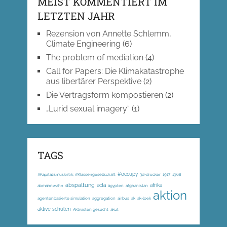
MEIST KOMMENTIERT IM
LETZTEN JAHR
Rezension von Annette Schlemm,
Climate Engineering
(6)
The problem of mediation
(4)
Call for Papers: Die Klimakatastrophe
aus libertärer Perspektive
(2)
Die Vertragsform kompostieren
(2)
„Lurid sexual imagery“
(1)
TAGS
#occupy
#Kapitalismuskritik; #Klassengesellschaft
3d-drucker
1917
1968
abspaltung
acta
afrika
abmahnwahn
ägypten
afghanistan
aktion
agentenbasierte simulation
aggregation
airbus
ak
ak-loek
aktive schulen
Aktivisten gesucht
akut