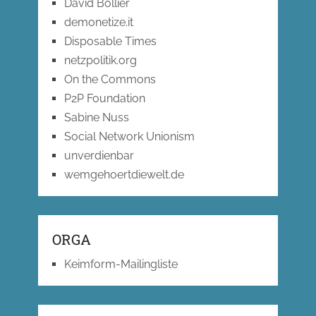
David Bollier
demonetize.it
Disposable Times
netzpolitik.org
On the Commons
P2P Foundation
Sabine Nuss
Social Network Unionism
unverdienbar
wemgehoertdiewelt.de
ORGA
Keimform-Mailingliste