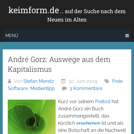
Zum
keimform.de
Inhalt
… auf der Suche nach dem
springen
Neuen im Alten
MENÜ
André Gorz: Auswege aus dem
Kapitalismus
Von
Stefan Meretz
30. Juni 2009
Freie
Software
,
Medientipp
3 Kommentare
Kurz vor seinem
Freitod
hat
André Gorz ein Buch
zusammengestellt, das
kürzlich
erschienen
ist und als
eine Botschaft an die Nachwelt