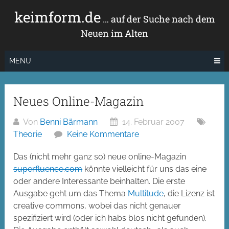
Zum
keimform.de
Inhalt
… auf der Suche nach dem
springen
Neuen im Alten
MENÜ
Neues Online-Magazin
Von
Benni Bärmann
14. Februar 2007
Theorie
Keine Kommentare
Das (nicht mehr ganz so) neue online-Magazin
superfluence.com
könnte vielleicht für uns das eine
oder andere Interessante beinhalten. Die erste
Ausgabe geht um das Thema
Multitude
, die Lizenz ist
creative commons, wobei das nicht genauer
spezifiziert wird (oder ich habs blos nicht gefunden).