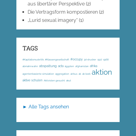
aus libertärer Perspektive
(2)
Die Vertragsform kompostieren
(2)
„Lurid sexual imagery“
(1)
TAGS
#occupy
#Kapitalismuskritik; #Klassengesellschaft
3d-drucker
1917
1968
abspaltung
acta
afrika
abmahnwahn
ägypten
afghanistan
aktion
agentenbasierte simulation
aggregation
airbus
ak
ak-loek
aktive schulen
Aktivisten gesucht
akut
► Alle Tags ansehen