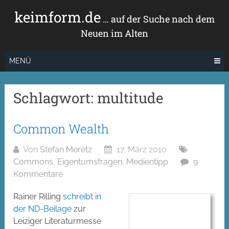
Zum
keimform.de
Inhalt
… auf der Suche nach dem
springen
Neuen im Alten
MENÜ
Schlagwort:
multitude
Common Wealth
Von
Stefan Meretz
17. März 2010
Commons
,
Eigentumsfragen
,
Medientipp
9
Kommentare
Rainer Rilling
schreibt in
der ND-Beilage
zur
Leiziger Literaturmesse