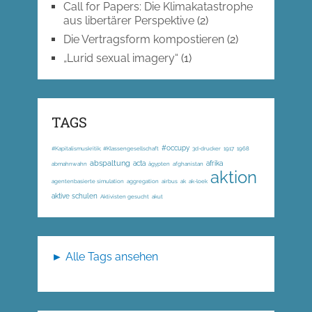
Call for Papers: Die Klimakatastrophe
aus libertärer Perspektive
(2)
Die Vertragsform kompostieren
(2)
„Lurid sexual imagery“
(1)
TAGS
#occupy
#Kapitalismuskritik; #Klassengesellschaft
3d-drucker
1917
1968
abspaltung
acta
afrika
abmahnwahn
ägypten
afghanistan
aktion
agentenbasierte simulation
aggregation
airbus
ak
ak-loek
aktive schulen
Aktivisten gesucht
akut
► Alle Tags ansehen