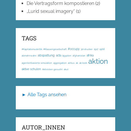
Die Vertragsform kompostieren
(2)
„Lurid sexual imagery“
(1)
TAGS
#occupy
#Kapitalismuskritik; #Klassengesellschaft
3d-drucker
1917
1968
abspaltung
acta
afrika
abmahnwahn
ägypten
afghanistan
aktion
agentenbasierte simulation
aggregation
airbus
ak
ak-loek
aktive schulen
Aktivisten gesucht
akut
► Alle Tags ansehen
AUTOR_INNEN