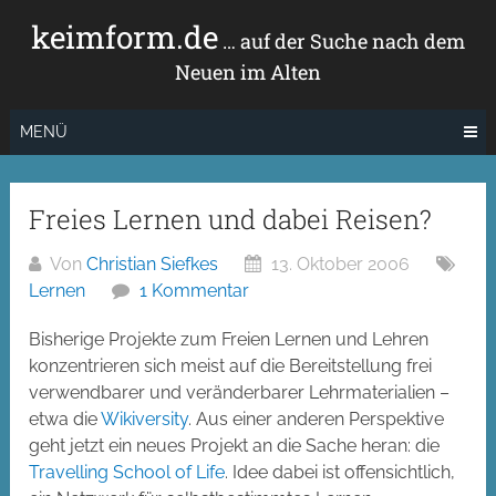
Zum
keimform.de
Inhalt
… auf der Suche nach dem
springen
Neuen im Alten
MENÜ
Freies Lernen und dabei Reisen?
Von
Christian Siefkes
13. Oktober 2006
Lernen
1 Kommentar
Bisherige Projekte zum Freien Lernen und Lehren
konzentrieren sich meist auf die Bereitstellung frei
verwendbarer und veränderbarer Lehrmaterialien –
etwa die
Wikiversity
. Aus einer anderen Perspektive
geht jetzt ein neues Projekt an die Sache heran: die
Travelling School of Life
. Idee dabei ist offensichtlich,