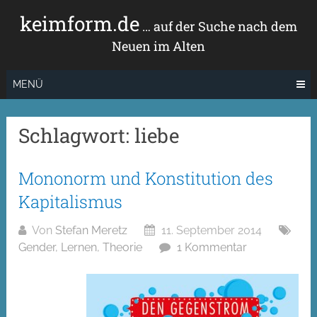
Zum
keimform.de
Inhalt
… auf der Suche nach dem
springen
Neuen im Alten
MENÜ
Schlagwort:
liebe
Mononorm und Konstitution des
Kapitalismus
Von
Stefan Meretz
11. September 2014
Gender
,
Lernen
,
Theorie
1 Kommentar