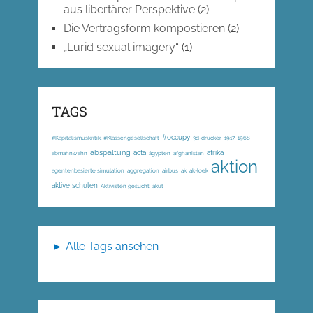
aus libertärer Perspektive
(2)
Die Vertragsform kompostieren
(2)
„Lurid sexual imagery“
(1)
TAGS
#occupy
#Kapitalismuskritik; #Klassengesellschaft
3d-drucker
1917
1968
abspaltung
acta
afrika
abmahnwahn
ägypten
afghanistan
aktion
agentenbasierte simulation
aggregation
airbus
ak
ak-loek
aktive schulen
Aktivisten gesucht
akut
► Alle Tags ansehen