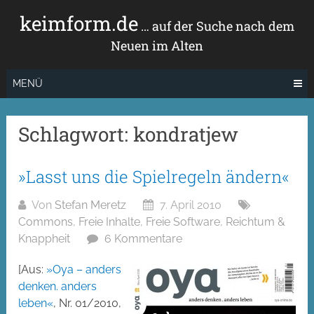
Zum
keimform.de
Inhalt
… auf der Suche nach dem
springen
Neuen im Alten
MENÜ
Schlagwort:
kondratjew
»Lasst uns die Spielregeln ändern«
Von
Stefan Meretz
7. April 2010
Commons
,
Freie Inhalte
,
Freie Software
,
Reichtum &
Knappheit
6 Kommentare
[Aus:
»Oya – anders
denken. anders
leben«
, Nr. 01/2010,