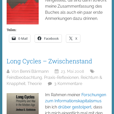
reingestellt, da sind dann sowohl
meine Zusammenfassung des
Buches als auch ein paar erste
Anmerkungen dazu drinnen.
Teilen:
E-Mail
Facebook
X
Long Cycles – Zwischenstand
Von
Benni Bärmann
23. Mai 2008
Feindbeobachtung
,
Praxis-Reflexionen
,
Reichtum &
Knappheit
,
Theorie
3 Kommentare
Im Rahmen meiner
Forschungen
zum Informationskapitalismus
bin ich
drüber gestolpert
, dass
ich mich eigentlich mal mit den