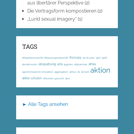
aus libertärer Perspektive
(2)
Die Vertragsform kompostieren
(2)
„Lurid sexual imagery“
(1)
TAGS
#occupy
#Kapitalismuskritik; #Klassengesellschaft
3d-drucker
1917
1968
abspaltung
acta
afrika
abmahnwahn
ägypten
afghanistan
aktion
agentenbasierte simulation
aggregation
airbus
ak
ak-loek
aktive schulen
Aktivisten gesucht
akut
► Alle Tags ansehen