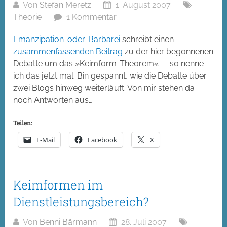
Von
Stefan Meretz
1. August 2007
Theorie
1 Kommentar
Emanzipation-oder-Barbarei
schreibt einen
zusammenfassenden Beitrag
zu der hier begonnenen
Debatte um das »Keimform-Theorem« — so nenne
ich das jetzt mal. Bin gespannt, wie die Debatte über
zwei Blogs hinweg weiterläuft. Von mir stehen da
noch Antworten aus…
Teilen:
E-Mail
Facebook
X
Keimformen im
Dienstleistungsbereich?
Von
Benni Bärmann
28. Juli 2007