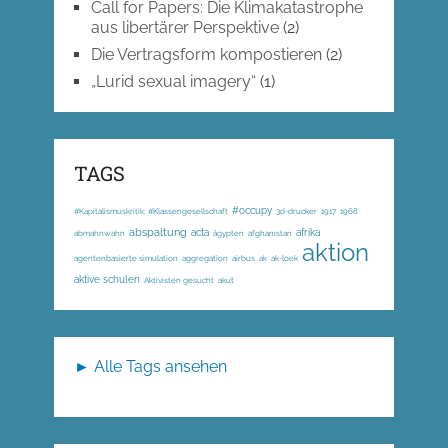
Call for Papers: Die Klimakatastrophe
aus libertärer Perspektive
(2)
Die Vertragsform kompostieren
(2)
„Lurid sexual imagery“
(1)
TAGS
#occupy
#Kapitalismuskritik; #Klassengesellschaft
3d-drucker
1917
1968
abspaltung
acta
afrika
abmahnwahn
ägypten
afghanistan
aktion
agentenbasierte simulation
aggregation
airbus
ak
ak-loek
aktive schulen
Aktivisten gesucht
akut
► Alle Tags ansehen