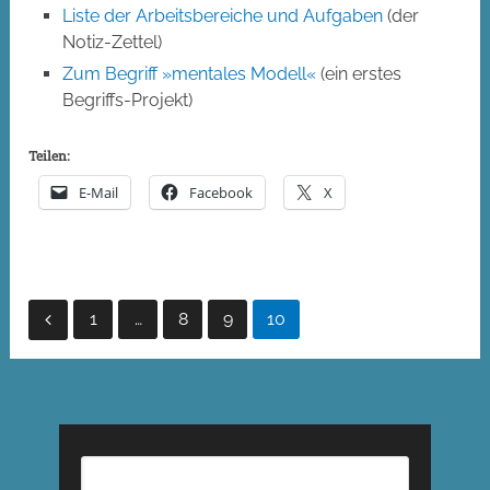
Liste der Arbeitsbereiche und Aufgaben
(der
Notiz-Zettel)
Zum Begriff »mentales Modell«
(ein erstes
Begriffs-Projekt)
Teilen:
E-Mail
Facebook
X
Seitennummerierung
1
…
8
9
10
der
Beiträge