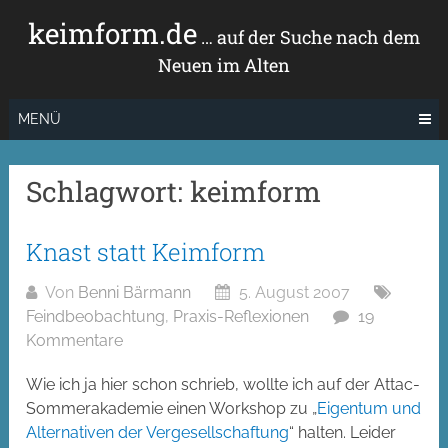
Zum
keimform.de
Inhalt
… auf der Suche nach dem
springen
Neuen im Alten
MENÜ
Schlagwort:
keimform
Knast statt Keimform
Von
Benni Bärmann
5. August 2007
Feindbeobachtung
,
Praxis-Reflexionen
19
Kommentare
Wie ich ja hier schon schrieb, wollte ich auf der Attac-
Sommerakademie einen Workshop zu „
Eigentum und
Alternativen der Vergesellschaftung
“ halten. Leider