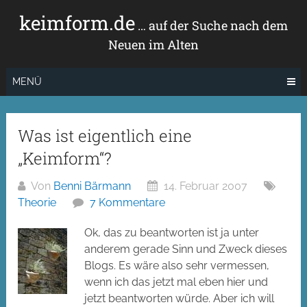
Zum
keimform.de
Inhalt
… auf der Suche nach dem
springen
Neuen im Alten
MENÜ
Was ist eigentlich eine
„Keimform“?
Von
Benni Bärmann
14. Februar 2007
Theorie
7 Kommentare
Ok, das zu beantworten ist ja unter
anderem gerade Sinn und Zweck dieses
Blogs. Es wäre also sehr vermessen,
wenn ich das jetzt mal eben hier und
jetzt beantworten würde. Aber ich will