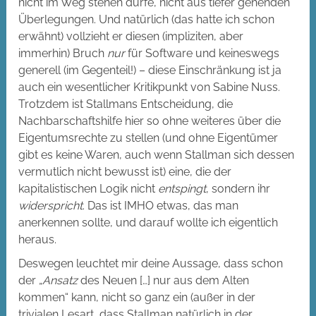
nicht im Weg stehen dürfe, nicht aus tiefer gehenden
Überlegungen. Und natürlich (das hatte ich schon
erwähnt) vollzieht er diesen (impliziten, aber
immerhin) Bruch
nur
für Software und keineswegs
generell (im Gegenteil!) – diese Einschränkung ist ja
auch ein wesentlicher Kritikpunkt von Sabine Nuss.
Trotzdem ist Stallmans Entscheidung, die
Nachbarschaftshilfe hier so ohne weiteres über die
Eigentumsrechte zu stellen (und ohne Eigentümer
gibt es keine Waren, auch wenn Stallman sich dessen
vermutlich nicht bewusst ist) eine, die der
kapitalistischen Logik nicht
entspingt
, sondern ihr
widerspricht
. Das ist IMHO etwas, das man
anerkennen sollte, und darauf wollte ich eigentlich
heraus.
Deswegen leuchtet mir deine Aussage, dass schon
der „
Ansatz
des Neuen […] nur aus dem Alten
kommen“ kann, nicht so ganz ein (außer in der
trivialen Lesart, dass Stallman natürlich in der