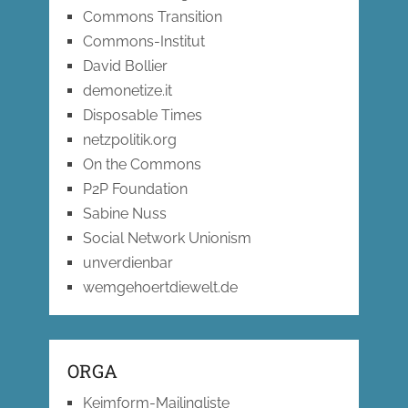
Commons Transition
Commons-Institut
David Bollier
demonetize.it
Disposable Times
netzpolitik.org
On the Commons
P2P Foundation
Sabine Nuss
Social Network Unionism
unverdienbar
wemgehoertdiewelt.de
ORGA
Keimform-Mailingliste