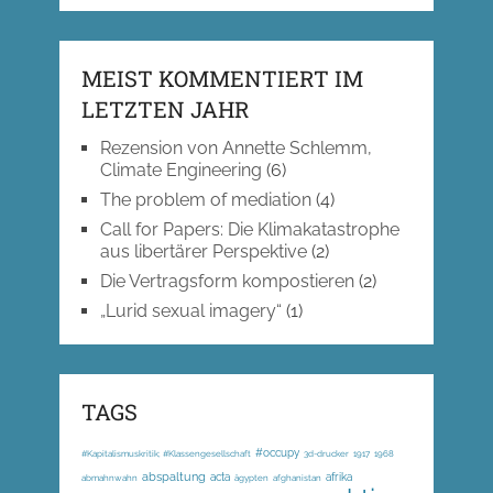
MEIST KOMMENTIERT IM
LETZTEN JAHR
Rezension von Annette Schlemm,
Climate Engineering
(6)
The problem of mediation
(4)
Call for Papers: Die Klimakatastrophe
aus libertärer Perspektive
(2)
Die Vertragsform kompostieren
(2)
„Lurid sexual imagery“
(1)
TAGS
#occupy
#Kapitalismuskritik; #Klassengesellschaft
3d-drucker
1917
1968
abspaltung
acta
afrika
abmahnwahn
ägypten
afghanistan