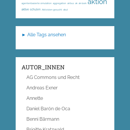
aktion
agentenbasierte simulation
aggregation
airbus
ak
ak-loek
aktive schulen
Aktivisten gesucht
akut
► Alle Tags ansehen
AUTOR_INNEN
AG Commons und Recht
Andreas Exner
Annette
Daniel Barón de Oca
Benni Bärmann
Brigitte Kratzwald