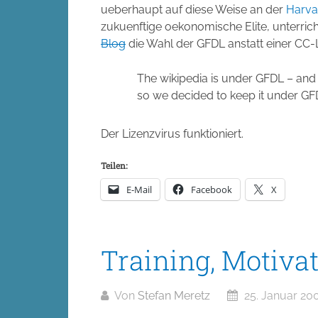
ueberhaupt auf diese Weise an der
Harva
zukuenftige oekonomische Elite, unterric
Blog
die Wahl der GFDL anstatt einer CC-
The wikipedia is under GFDL – and t
so we decided to keep it under GF
Der Lizenzvirus funktioniert.
Teilen:
E-Mail
Facebook
X
Training, Motiva
Von
Stefan Meretz
25. Januar 20