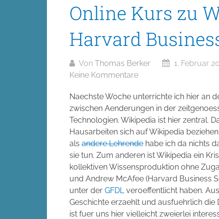
Online Kurs zu W
Harvard Busines
Von
Thomas Berker
1. Februar 2
Keine Kommentare
Naechste Woche unterrichte ich hier an d
zwischen Aenderungen in der zeitgenoes
Technologien. Wikipedia ist hier zentral.
Hausarbeiten sich auf Wikipedia bezieh
als
andere Lehrende
habe ich da nichts d
sie tun. Zum anderen ist Wikipedia ein Kri
kollektiven Wissensproduktion ohne Zugan
und Andrew McAfee (Harvard Business Sc
unter der
GFDL
veroeffentlicht haben. Au
Geschichte erzaehlt und ausfuehrlich die 
ist fuer uns hier vielleicht zweierlei int