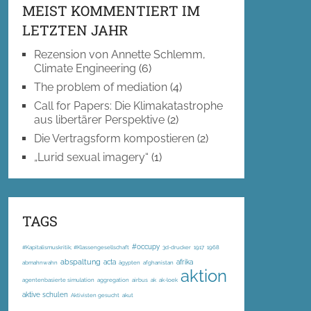
MEIST KOMMENTIERT IM
LETZTEN JAHR
Rezension von Annette Schlemm,
Climate Engineering
(6)
The problem of mediation
(4)
Call for Papers: Die Klimakatastrophe
aus libertärer Perspektive
(2)
Die Vertragsform kompostieren
(2)
„Lurid sexual imagery“
(1)
TAGS
#occupy
#Kapitalismuskritik; #Klassengesellschaft
3d-drucker
1917
1968
abspaltung
acta
afrika
abmahnwahn
ägypten
afghanistan
aktion
agentenbasierte simulation
aggregation
airbus
ak
ak-loek
aktive schulen
Aktivisten gesucht
akut