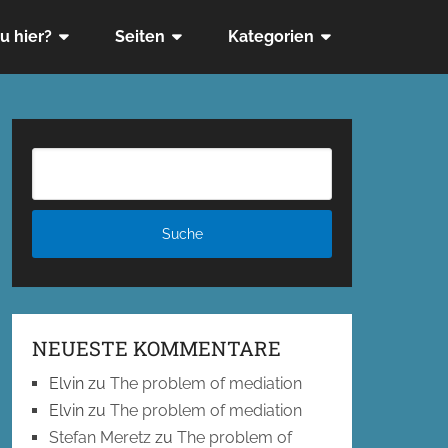
u hier?
Seiten
Kategorien
NEUESTE KOMMENTARE
Elvin
zu
The problem of mediation
Elvin
zu
The problem of mediation
Stefan Meretz
zu
The problem of