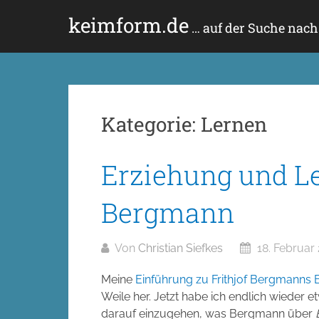
Zum
keimform.de
Inhalt
… auf der Suche nac
springen
Kategorie:
Lernen
Erziehung und Le
Bergmann
Von
Christian Siefkes
18. Februar
Meine
Einführung zu Frithjof Bergmanns B
Weile her. Jetzt habe ich endlich wieder e
darauf einzugehen, was Bergmann über