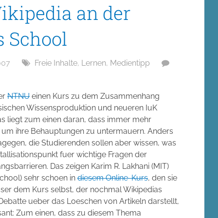
ikipedia an der
s School
007
Freie Inhalte
,
Lernen
,
Medientipp
er
NTNU
einen Kurs zu dem Zusammenhang
sischen Wissensproduktion und neueren IuK
 Das liegt zum einen daran, dass immer mehr
en um ihre Behauptungen zu untermauern. Anders
agegen, die Studierenden sollen aber wissen, was
stallisationspunkt fuer wichtige Fragen der
gsbarrieren. Das zeigen Karim R. Lakhani (MIT)
hool) sehr schoen in
diesem Online-Kurs
, den sie
sser dem Kurs selbst, der nochmal Wikipedias
Debatte ueber das Loeschen von Artikeln darstellt,
eressant: Zum einen, dass zu diesem Thema