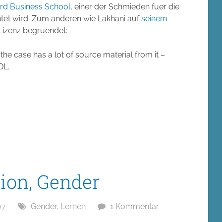
rd Business School
, einer der Schmieden fuer die
htet wird. Zum anderen wie Lakhani auf
seinem
Lizenz begruendet:
he case has a lot of source material from it –
DL.
tion, Gender
07
Gender
,
Lernen
1 Kommentar