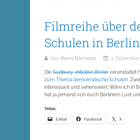
Filmreihe über 
Schulen in Berlin
Von
Benni Bärmann
2. Dezember
Die
Sudbury-Initiative Berlin
veranstaltet
zum Thema demokratische Schulen
. Zwe
interessant und sehenswert. Wäre ich in Be
hat ja jemand von euch Berlinern Lust und
Teilen:
E-Mail
Facebook
X