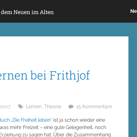
h dem Neuen im Alten
Ne
rnen bei Frithjof
 2007
Lernen
,
Theorie
15 Kommentare
uch „Die Freiheit leben“
ist ja schon wieder eine
twas mehr Freizeit – eine gute Gelegenheit, noch
Erziehung
zu sagen hat. Über die Zusammenhang