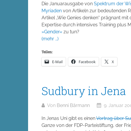
Die Januarausgabe von
Spektrum der Wi
Myriaden
von Artikeln zur bedeutenden 
Artikel „Wie Genies denken“ prägnant m
Expertise durch intensives Training plus 
»Gender«
zu tun?
(mehr …)
Teilen:
E-Mail
Facebook
X
Sudbury in Jena
Von
Benni Bärmann
9. Januar 20
In Jenas Uni gibt es einen
Vortrag über S
Ganze von der FDP-Parteistiftung, der Fr