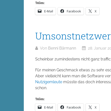
Teilen:
E-Mail
Facebook
X
Umsonstnetzwerk
Von
Benni Bärmann
28. Januar 2
Scheinbar zumindestens nicht ganz trafficf
Für meinen Geschmack etwas zu sehr eso
Aber vielleicht kann man die Software ve
Nutzigemleute
müsste das doch interessa
schon.
Teilen:
E-Mail
Facebook
X