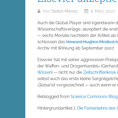
Von
Stefan Meretz
8. März 2007
Auch die Global Player sind irgendwann 
Wissenschaftsverlage, akzeptiert die erst
— sechs Monate nachdem der Artikel als 
schlossen das
Howard Hughes Medical In
Archiv mit Wirkung ab September 2007.
Elsevier hat mit seiner aggressiven Preis
der Waffen- und Drogenhandel« (Gerhard Fr
Wissen
) — nicht nur die
Zeitschriftenkrise
selbst auch das erste kleine Sargnägel
Global
ist vorgezeichnet — auch wenn er n
Reblogged from
Science Commons Blog
Hintergrundartikel 1:
Die Farbenlehre des