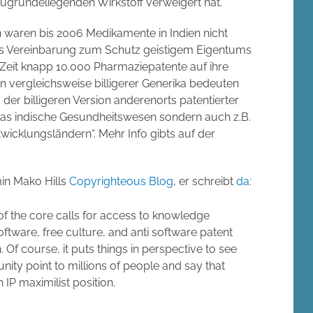
grundeliegenden Wirkstoff verweigert hat.
 waren bis 2006 Medikamente in Indien nicht
s Vereinbarung zum Schutz geistigem Eigentums
 Zeit knapp 10.000 Pharmaziepatente auf ihre
n vergleichsweise billigerer Generika bedeuten
 der billigeren Version anderenorts patentierter
das indische Gesundheitswesen sondern auch z.B.
wicklungsländern“. Mehr Info gibts auf der
in Mako Hills
Copyrighteous Blog
, er schreibt
da
:
f the core calls for access to knowledge
tware, free culture, and anti software patent
 Of course, it puts things in perspective to see
ty point to millions of people and say that
IP maximilist position.