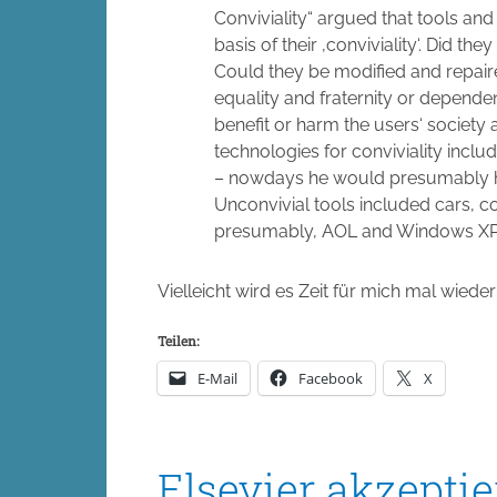
Conviviality“ argued that tools an
basis of their ‚conviviality‘. Did 
Could they be modified and repaired
equality and fraternity or dependen
benefit or harm the users‘ society
technologies for conviviality incl
– nowdays he would presumably ha
Unconvivial tools included cars, 
presumably, AOL and Windows XP
Vielleicht wird es Zeit für mich mal wiede
Teilen:
E-Mail
Facebook
X
Elsevier akzepti