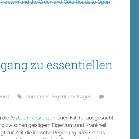
Problem and the Green and Gold Roads to Open
ang zu essentiellen
2007
Commons
,
Eigentumsfragen
1
h die
Ärzte ohne Grenzen
einen Fall herausgesucht,
ng zwischen geistigem Eigentum und Krankheit
gt zur Zeit die indische Regierung, weil sie das