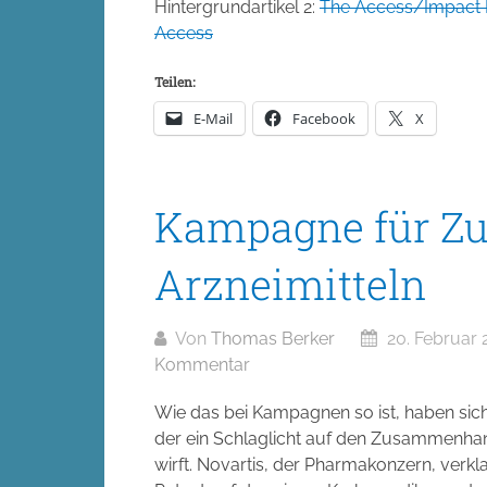
Hintergrundartikel 2:
The Access/Impact 
Access
Teilen:
E-Mail
Facebook
X
Kampagne für Zug
Arzneimitteln
Von
Thomas Berker
20. Februar 
Kommentar
Wie das bei Kampagnen so ist, haben sic
der ein Schlaglicht auf den Zusammenha
wirft. Novartis, der Pharmakonzern, verkla