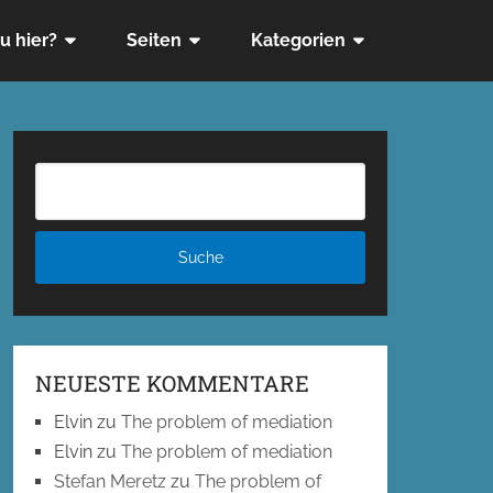
u hier?
Seiten
Kategorien
NEUESTE KOMMENTARE
Elvin
zu
The problem of mediation
Elvin
zu
The problem of mediation
Stefan Meretz
zu
The problem of