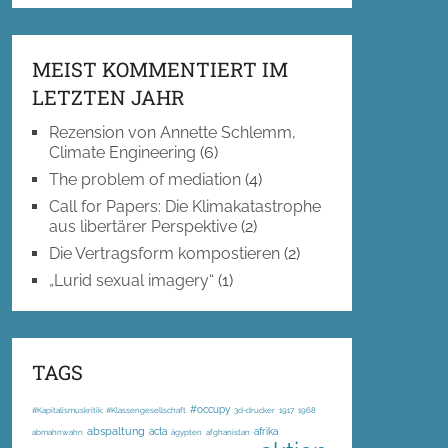
MEIST KOMMENTIERT IM
LETZTEN JAHR
Rezension von Annette Schlemm,
Climate Engineering
(6)
The problem of mediation
(4)
Call for Papers: Die Klimakatastrophe
aus libertärer Perspektive
(2)
Die Vertragsform kompostieren
(2)
„Lurid sexual imagery“
(1)
TAGS
#occupy
#Kapitalismuskritik; #Klassengesellschaft
3d-drucker
1917
1968
abspaltung
acta
afrika
abmahnwahn
ägypten
afghanistan