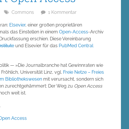
Commons
1 Kommentar
dran:
Elsevier
, einer großen proprietären
mals das Einstellen in einem
Open-Access
-Archiv
Druckfassung erschien. Diese Vereinbarung
stitute
und Elsevier für das
PubMed Central
politik — »Die Journalbranche hat Gewinnraten wie
öhlich, Universität Linz, vgl.
Freie Netze – Freies
 im Bibliothekswesen
mit verursacht, sondern sich
chen zurechtgehämmert: Der Weg zu
Open Access
och weit ist.
.
 Open Access