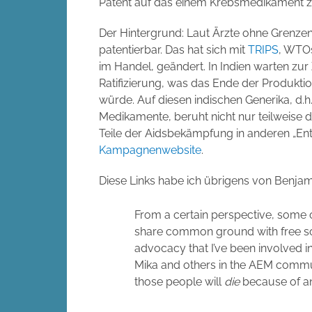
Patent auf das einem Krebsmedikament zu
Der Hintergrund: Laut Ärzte ohne Grenzen
patentierbar. Das hat sich mit
TRIPS
, WTO
im Handel, geändert. In Indien warten zur
Ratifizierung, was das Ende der Produktio
würde. Auf diesen indischen Generika, d.h.
Medikamente, beruht nicht nur teilweise 
Teile der Aidsbekämpfung in anderen „Ent
Kampagnenwebsite
.
Diese Links habe ich übrigens von Benjam
From a certain perspective, some o
share common ground with free sof
advocacy that I’ve been involved in.
Mika and others in the AEM communi
those people will
die
because of an 