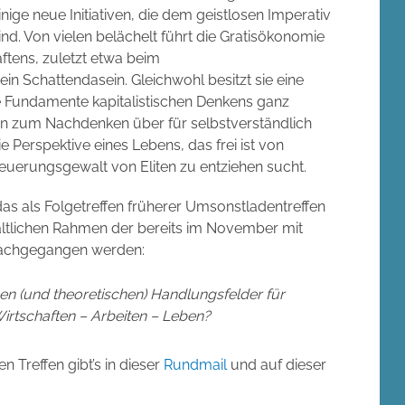
ige neue Initiativen, die dem geistlosen Imperativ
sind. Von vielen belächelt führt die Gratisökonomie
ftens, zuletzt etwa beim
n Schattendasein. Gleichwohl besitzt sie eine
ie Fundamente kapitalistischen Denkens ganz
nen zum Nachdenken über für selbstverständlich
e Perspektive eines Lebens, das frei ist von
teuerungsgewalt von Eliten zu entziehen sucht.
das als Folgetreffen früherer Umsonstladentreffen
nhaltlichen Rahmen der bereits im November mit
achgegangen werden:
en (und theoretischen) Handlungsfelder für
Wirtschaften – Arbeiten – Leben?
Treffen gibt’s in dieser
Rundmail
und auf dieser