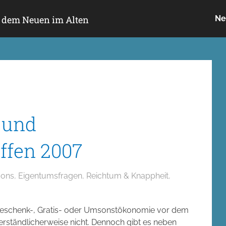
h dem Neuen im Alten
Ne
 und
ffen 2007
ons
,
Eigentumsfragen
,
Reichtum & Knappheit
,
Geschenk-, Gratis- oder Umsonstökonomie vor dem
erständlicherweise nicht. Dennoch gibt es neben