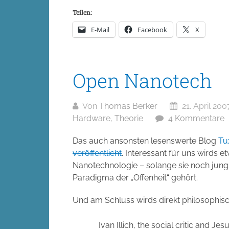
Teilen:
E-Mail
Facebook
X
Open Nanotech
Von
Thomas Berker
21. April 200
Hardware
,
Theorie
4 Kommentare
Das auch ansonsten lesenswerte Blog
Tu
veröffentlicht
. Interessant für uns wirds 
Nanotechnologie – solange sie noch jung 
Paradigma der „Offenheit“ gehört.
Und am Schluss wirds direkt philosophisc
Ivan Illich, the social critic and Jesu