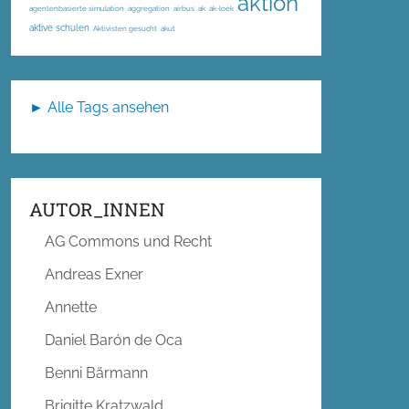
aktion
agentenbasierte simulation
aggregation
airbus
ak
ak-loek
aktive schulen
Aktivisten gesucht
akut
► Alle Tags ansehen
AUTOR_INNEN
AG Commons und Recht
Andreas Exner
Annette
Daniel Barón de Oca
Benni Bärmann
Brigitte Kratzwald