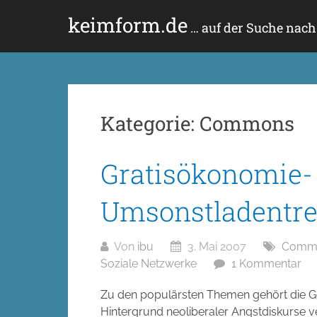
Zum
keimform.de
Inhalt
… auf der Suche nac
springen
Kategorie:
Commons
Gratisökonomie-
Umsonstladentre
Von
ibu
3. Mai 2007
Comm
Soziale Netzwerke
1 Kommentar
Zu den populärsten Themen gehört die 
Hintergrund neoliberaler Angstdiskurse v