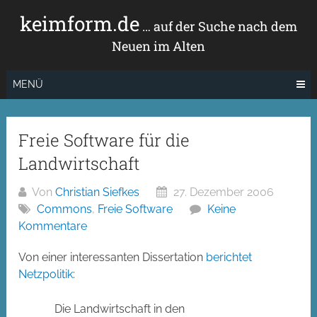
Zum
keimform.de
Inhalt
… auf der Suche nach dem
springen
Neuen im Alten
MENÜ
Freie Software für die
Landwirtschaft
Von
Christian Siefkes
27. Dezember 2006
Commons
,
Freie Software
Keine
Kommentare
Von einer interessanten Dissertation
berichtet
Netzpolitik
:
Die Landwirtschaft in den