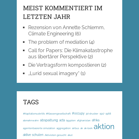
MEIST KOMMENTIERT IM
LETZTEN JAHR
Rezension von Annette Schlemm,
Climate Engineering
(6)
The problem of mediation
(4)
Call for Papers: Die Klimakatastrophe
aus libertärer Perspektive
(2)
Die Vertragsform kompostieren
(2)
„Lurid sexual imagery“
(1)
TAGS
#occupy
#Kapitalismuskritik; #Klassengesellschaft
3d-drucker
1917
1968
abspaltung
acta
afrika
abmahnwahn
ägypten
afghanistan
aktion
agentenbasierte simulation
aggregation
airbus
ak
ak-loek
aktive schulen
Aktivisten gesucht
akut