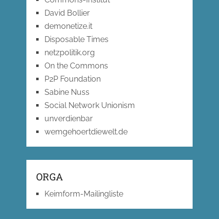
David Bollier
demonetize.it
Disposable Times
netzpolitik.org
On the Commons
P2P Foundation
Sabine Nuss
Social Network Unionism
unverdienbar
wemgehoertdiewelt.de
ORGA
Keimform-Mailingliste