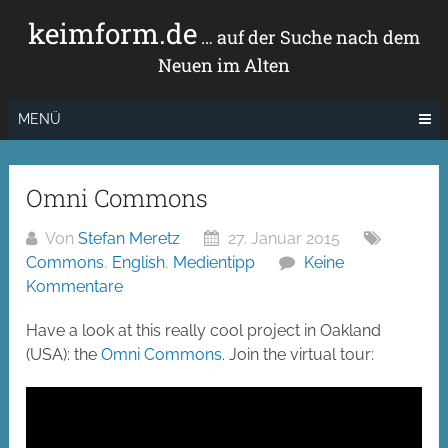
Zum
keimform.de
Inhalt
… auf der Suche nach dem
springen
Neuen im Alten
MENÜ
Omni Commons
Von
Stefan Meretz
27. Januar 2015
Commons
,
English
,
Medientipp
Keine
Kommentare
Have a look at this really cool project in Oakland
(USA): the
Omni Commons
. Join the virtual tour: