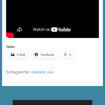
Teilen:
E-Mail
Facebook
X
Schlagwörter:
oakland
,
usa