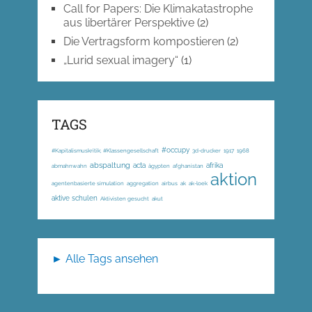
Call for Papers: Die Klimakatastrophe
aus libertärer Perspektive
(2)
Die Vertragsform kompostieren
(2)
„Lurid sexual imagery“
(1)
TAGS
#occupy
#Kapitalismuskritik; #Klassengesellschaft
3d-drucker
1917
1968
abspaltung
acta
afrika
abmahnwahn
ägypten
afghanistan
aktion
agentenbasierte simulation
aggregation
airbus
ak
ak-loek
aktive schulen
Aktivisten gesucht
akut
► Alle Tags ansehen