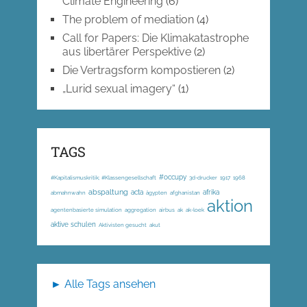
Climate Engineering
(6)
The problem of mediation
(4)
Call for Papers: Die Klimakatastrophe
aus libertärer Perspektive
(2)
Die Vertragsform kompostieren
(2)
„Lurid sexual imagery“
(1)
TAGS
#occupy
#Kapitalismuskritik; #Klassengesellschaft
3d-drucker
1917
1968
abspaltung
acta
afrika
abmahnwahn
ägypten
afghanistan
aktion
agentenbasierte simulation
aggregation
airbus
ak
ak-loek
aktive schulen
Aktivisten gesucht
akut
► Alle Tags ansehen