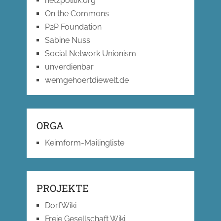
netzpolitik.org
On the Commons
P2P Foundation
Sabine Nuss
Social Network Unionism
unverdienbar
wemgehoertdiewelt.de
ORGA
Keimform-Mailingliste
PROJEKTE
DorfWiki
Freie Gesellschaft Wiki