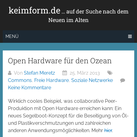
Zum
keimform.de
Inhalt
… auf der Suche nach dem
springen
Neuen im Alten
MENÜ
Open Hardware für den Ozean
Von
Stefan Meretz
25. März 2013
Commons
,
Freie Hardware
,
Soziale Netzwerke
Keine Kommentare
Wirklich cooles Beispiel, was collaborative Peer-
Produktion mit Open Hardware erreichen kann: Ein
neues Segelboot-Konzept für die Beseitigung von Öl-
und Plastikverschmutzungen und zahlreichen
anderen Anwendungsmöglichkeiten. Mehr
hier
.