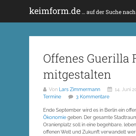
Zum
keimform.de
Inhalt
… auf der Suche nac
springen
Offenes Guerilla F
mitgestalten
Von
Lars Zimmermann
14. Juni 2
Termine
3 Kommentare
Ende September wird es in Berlin ein off
Ökonomie
geben. Der gesamte Stadtraum 
Oranienplatz soll in eine begehbare, leb
offenen Welt und Zukunft verwandelt we