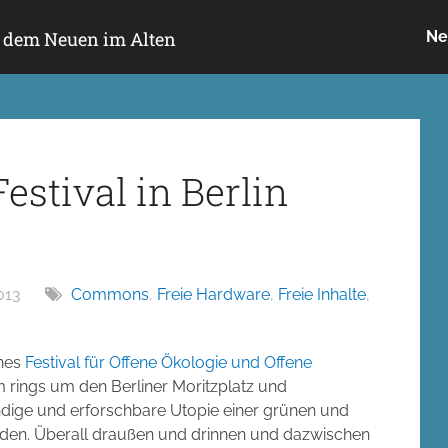
h dem Neuen im Alten
Ne
estival in Berlin
013
Commons
,
Freie Hardware
,
Freie Inhalte
,
enes
Festival für Offene Ökologie und Offene
rings um den Berliner Moritzplatz und
endige und erforschbare Utopie einer grünen und
rden. Überall draußen und drinnen und dazwischen