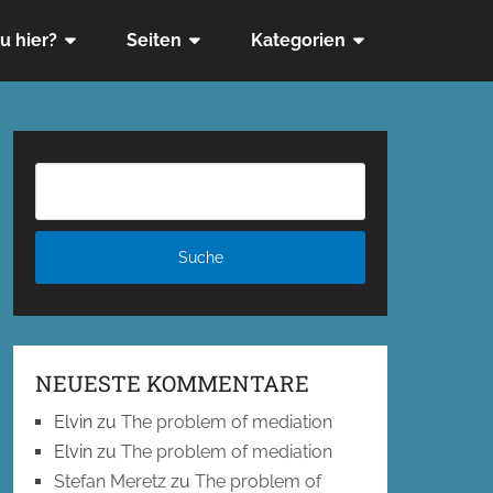
u hier?
Seiten
Kategorien
NEUESTE KOMMENTARE
Elvin
zu
The problem of mediation
Elvin
zu
The problem of mediation
Stefan Meretz
zu
The problem of