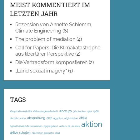
MEIST KOMMENTIERT IM
LETZTEN JAHR
Rezension von Annette Schlemm,
Climate Engineering
(6)
The problem of mediation
(4)
Call for Papers: Die Klimakatastrophe
aus libertärer Perspektive
(2)
Die Vertragsform kompostieren
(2)
„Lurid sexual imagery“
(1)
TAGS
#occupy
#Kapitalismuskritik; #Klassengesellschaft
3d-drucker
1917
1968
abspaltung
acta
afrika
abmahnwahn
ägypten
afghanistan
aktion
agentenbasierte simulation
aggregation
airbus
ak
ak-loek
aktive schulen
Aktivisten gesucht
akut