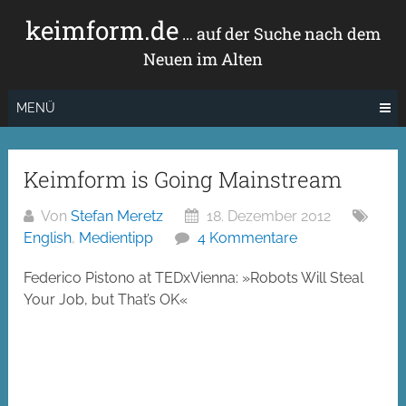
Zum
keimform.de
Inhalt
… auf der Suche nach dem
springen
Neuen im Alten
MENÜ
Keimform is Going Mainstream
Von
Stefan Meretz
18. Dezember 2012
English
,
Medientipp
4 Kommentare
Federico Pistono at TEDxVienna: »Robots Will Steal
Your Job, but That’s OK«