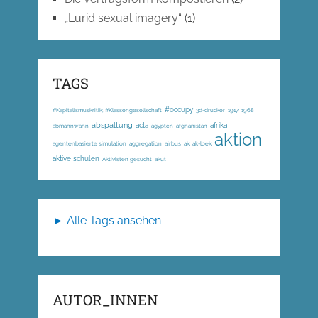
„Lurid sexual imagery“
(1)
TAGS
#occupy
#Kapitalismuskritik; #Klassengesellschaft
3d-drucker
1917
1968
abspaltung
acta
afrika
abmahnwahn
ägypten
afghanistan
aktion
agentenbasierte simulation
aggregation
airbus
ak
ak-loek
aktive schulen
Aktivisten gesucht
akut
► Alle Tags ansehen
AUTOR_INNEN