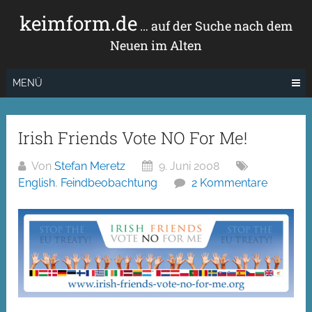
Zum
keimform.de
Inhalt
… auf der Suche nach dem
springen
Neuen im Alten
MENÜ
Irish Friends Vote NO For Me!
Von
Stefan Meretz
9. Juni 2008
English
,
Feindbeobachtung
2 Kommentare