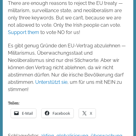
There are enough reasons to reject the EU treaty —
militarism, surveillance state, and neoliberalism are
only three keywords. But we can’t, because we are
not allowed to vote. Only the Irish people can vote.
Support them
to vote NO for us!
Es gibt genug Gründe den EU-Vertrag abzulehnen —
Militarismus, Überwachungsstaat und
Neoliberalismus sind nur drei Stichworte. Aber wir
können den Vertrag nicht ablehnen, da wir nicht
abstimmen dürfen. Nur die irische Bevölkerung darf
abstimmen.
Unterstützt sie
, um für uns mit NEIN zu
stimmen!
Teilen:
E-Mail
Facebook
X
Schlagwörter:
aktion
,
globalisierung
,
überwachung