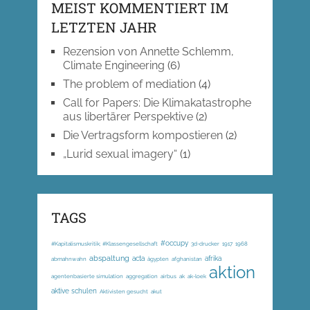
MEIST KOMMENTIERT IM
LETZTEN JAHR
Rezension von Annette Schlemm,
Climate Engineering
(6)
The problem of mediation
(4)
Call for Papers: Die Klimakatastrophe
aus libertärer Perspektive
(2)
Die Vertragsform kompostieren
(2)
„Lurid sexual imagery“
(1)
TAGS
#occupy
#Kapitalismuskritik; #Klassengesellschaft
3d-drucker
1917
1968
abspaltung
acta
afrika
abmahnwahn
ägypten
afghanistan
aktion
agentenbasierte simulation
aggregation
airbus
ak
ak-loek
aktive schulen
Aktivisten gesucht
akut