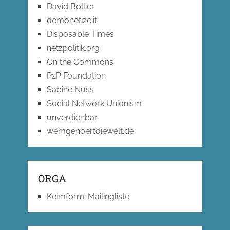
David Bollier
demonetize.it
Disposable Times
netzpolitik.org
On the Commons
P2P Foundation
Sabine Nuss
Social Network Unionism
unverdienbar
wemgehoertdiewelt.de
ORGA
Keimform-Mailingliste