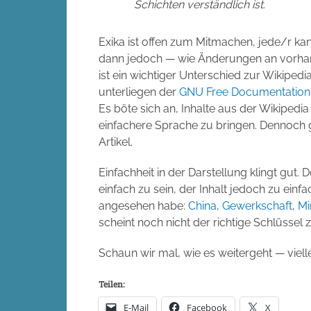
Schichten verständlich ist.
Exika ist offen zum Mitmachen, jede/r ka
dann jedoch — wie Änderungen an vorhan
ist ein wichtiger Unterschied zur Wikipedi
unterliegen der
GNU Free Documentation
Es böte sich an, Inhalte aus der Wikipedi
einfachere Sprache zu bringen. Dennoch g
Artikel.
Einfachheit in der Darstellung klingt gut.
einfach zu sein, der Inhalt jedoch zu einfa
angesehen habe:
China
,
Gewerkschaft
,
Mi
scheint noch nicht der richtige Schlüssel 
Schaun wir mal, wie es weitergeht — viel
Teilen:
E-Mail
Facebook
X