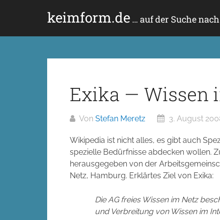
Zum
keimform.de
Inhalt
… auf der Suche nac
springen
Exika — Wissen i
Von
Stefan Meretz
3. August 200
Wikipedia ist nicht alles, es gibt auch Spe
spezielle Bedürfnisse abdecken wollen. 
herausgegeben von der Arbeitsgemeinsch
Netz, Hamburg. Erklärtes Ziel von Exika:
Die AG freies Wissen im Netz besch
und Verbreitung von Wissen im Inter