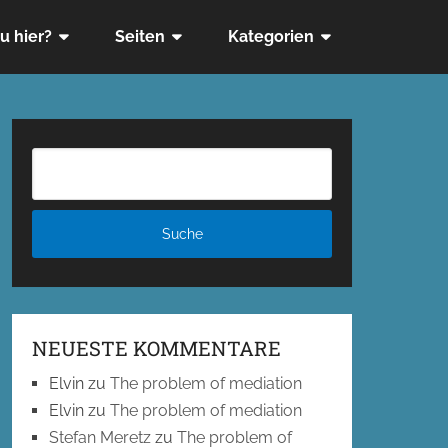
u hier?
Seiten
Kategorien
NEUESTE KOMMENTARE
Elvin
zu
The problem of mediation
Elvin
zu
The problem of mediation
Stefan Meretz
zu
The problem of