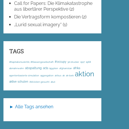
Call for Papers: Die Klimakatastrophe
aus libertärer Perspektive
(2)
Die Vertragsform kompostieren
(2)
„Lurid sexual imagery“
(1)
TAGS
#occupy
#Kapitalismuskritik; #Klassengesellschaft
3d-drucker
1917
1968
abspaltung
acta
afrika
abmahnwahn
ägypten
afghanistan
aktion
agentenbasierte simulation
aggregation
airbus
ak
ak-loek
aktive schulen
Aktivisten gesucht
akut
► Alle Tags ansehen