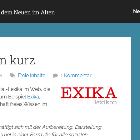
h dem Neuen im Alten
Ne
n kurz
8
Freie Inhalte
1 Kommentar
zial-Lexika im Web, die
Zum Beispiel
Exika
,
aft freies Wissen im
äftigt sich mit der Aufbereitung, Darstellung
net in einer Form die für alle sozialen