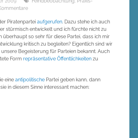
er 2009
Feindbeobachtung
,
Praxis-
Kommentare
er Piratenpartei
aufgerufen
. Dazu stehe ich auch
ber stürmisch entwickelt und ich fürchte nicht zu
 überhaupt so sehr für diese Partei, dass ich mir
cklung kritisch zu begleiten? Eigentlich sind wir
 unsere Begeisterung für Parteien bekannt. Auch
altete Form
repräsentative Öffentlichkeiten
zu
ie eine
antipolitische
Partei geben kann, dann
 sie in diesem Sinne interessant machen: