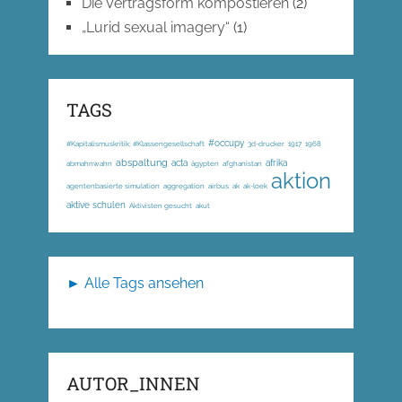
Die Vertragsform kompostieren
(2)
„Lurid sexual imagery“
(1)
TAGS
#occupy
#Kapitalismuskritik; #Klassengesellschaft
3d-drucker
1917
1968
abspaltung
acta
afrika
abmahnwahn
ägypten
afghanistan
aktion
agentenbasierte simulation
aggregation
airbus
ak
ak-loek
aktive schulen
Aktivisten gesucht
akut
► Alle Tags ansehen
AUTOR_INNEN