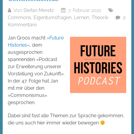
Von
Stefan Meretz
7. Februar 2021
Commons
,
Eigentumsfragen
,
Lernen
,
Theorie
2
Kommentare
Jan Groos macht
»Future
Histories«
, dem
ausgesprochen
spannenden »Podcast
zur Erweiterung unserer
Vorstellung von Zukunft«.
In der 47. Folge hat Jan
mit mir über den
»Commonismus«
gesprochen.
Dabei sind fast alle Themen zur Sprache gekommen,
die uns auch hier immer wieder bewegen