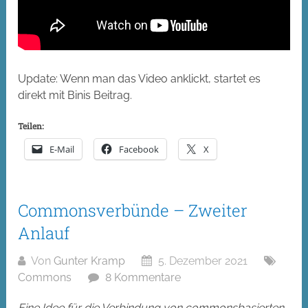
Update: Wenn man das Video anklickt, startet es
direkt mit Binis Beitrag.
Teilen:
E-Mail
Facebook
X
Commonsverbünde – Zweiter
Anlauf
Von
Gunter Kramp
5. Dezember 2021
Commons
8 Kommentare
Eine Idee für die Verbindung von commonsbasierten