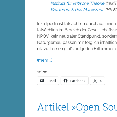
Instituts für kritische Theorie
(Inkri
Wörterbuch des Marxismus
(HKWM
InkriTpedia ist tatsächlich durchaus eine i
tatsächlich im Bereich der Gesellschaftsw
NPOV, kein neutraler Standpunkt, sondern 
Naturgemäß passen mir folglich inhaltlich 
ok, zu Lernen gibt’s auf jeden Fall immer 
(mehr …)
Teilen:
E-Mail
Facebook
X
Artikel »Open S