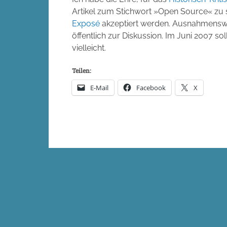
Artikel zum Stichwort »Open Source« zu s
Exposé
akzeptiert werden. Ausnahmenswe
öffentlich zur Diskussion. Im Juni 2007 sol
vielleicht.
Teilen:
E-Mail
Facebook
X