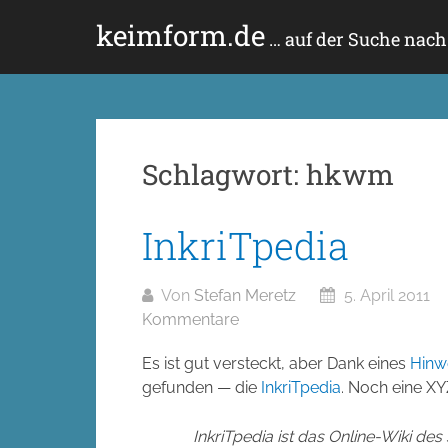
Zum
keimform.de
Inhalt
… auf der Suche nac
springen
Schlagwort:
hkwm
InkriTpedia
Von
Stefan Meretz
5. April 2011
Kommentare
Es ist gut versteckt, aber Dank eines
Hinw
gefunden — die
InkriTpedia
. Noch eine XY
InkriTpedia ist das Online-Wiki de