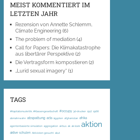
MEIST KOMMENTIERT IM
LETZTEN JAHR
Rezension von Annette Schlemm,
Climate Engineering
(6)
The problem of mediation
(4)
Call for Papers: Die Klimakatastrophe
aus libertärer Perspektive
(2)
Die Vertragsform kompostieren
(2)
„Lurid sexual imagery“
(1)
TAGS
#occupy
#Kapitalismuskritik; #Klassengesellschaft
3d-drucker
1917
1968
abspaltung
acta
afrika
abmahnwahn
ägypten
afghanistan
aktion
agentenbasierte simulation
aggregation
airbus
ak
ak-loek
aktive schulen
Aktivisten gesucht
akut