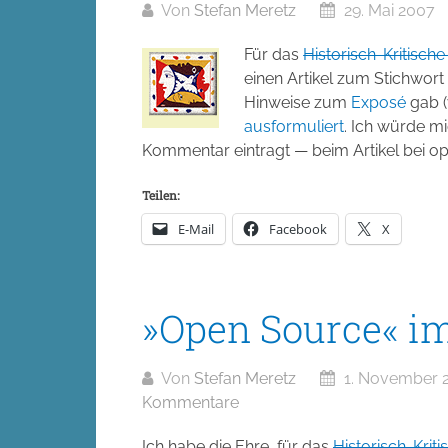
Von
Stefan Meretz
29. Mai 2007
Für das
Historisch-Kritisc
einen Artikel zum Stichwor
Hinweise zum
Exposé
gab (
ausformuliert
. Ich würde m
Kommentar eintragt — beim Artikel bei op
Teilen:
E-Mail
Facebook
X
»Open Source« 
Von
Stefan Meretz
1. November 
Kommentare
Ich habe die Ehre, für das
Historisch-Kri