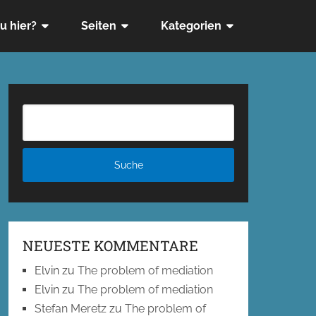
u hier?
Seiten
Kategorien
NEUESTE KOMMENTARE
Elvin
zu
The problem of mediation
Elvin
zu
The problem of mediation
Stefan Meretz
zu
The problem of