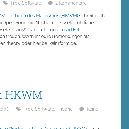
Freie Software
2 Kommentare
he Wörterbuch des Marxismus (HKWM)
schreibe ich
t »Open Source«. Nachdem es viele nützliche
vielen Dank!), habe ich nun den
Artikel
ich freuen, wenn ihr eure Bemerkungen als
en theory oder hier bei keimform.de.
im HKWM
2006
Freie Software
,
Theorie
Keine
tische Wörterbuch des Marxismus (HKWM)
einen