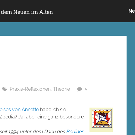
h dem Neuen im Alten
Ne
Praxis-Reflexionen
,
Theorie
5
eises von Annette
habe ich sie
Zpedia? Ja, aber eine ganz besondere:
s seit 1994 unter dem Dach des
Berliner