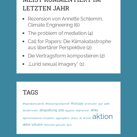
LETZTEN JAHR
Rezension von Annette Schlemm,
Climate Engineering
(6)
The problem of mediation
(4)
Call for Papers: Die Klimakatastrophe
aus libertärer Perspektive
(2)
Die Vertragsform kompostieren
(2)
„Lurid sexual imagery“
(1)
TAGS
#occupy
#Kapitalismuskritik; #Klassengesellschaft
3d-drucker
1917
1968
abspaltung
acta
afrika
abmahnwahn
ägypten
afghanistan
aktion
agentenbasierte simulation
aggregation
airbus
ak
ak-loek
aktive schulen
Aktivisten gesucht
akut