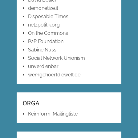
demonetize.it
Disposable Times
netzpolitik.org
On the Commons
P2P Foundation
Sabine Nuss
Social Network Unionism
unverdienbar
wemgehoertdiewelt.de
ORGA
Keimform-Mailingliste