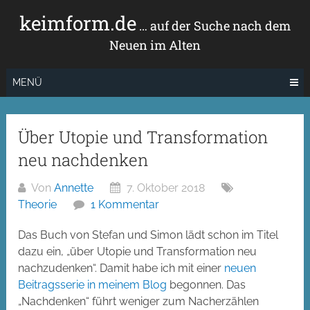
Zum
keimform.de
Inhalt
… auf der Suche nach dem
springen
Neuen im Alten
MENÜ
Über Utopie und Transformation
neu nachdenken
Von
Annette
7. Oktober 2018
Theorie
1 Kommentar
Das Buch von Stefan und Simon lädt schon im Titel
dazu ein, „über Utopie und Transformation neu
nachzudenken“. Damit habe ich mit einer
neuen
Beitragsserie in meinem Blog
begonnen. Das
„Nachdenken“ führt weniger zum Nacherzählen