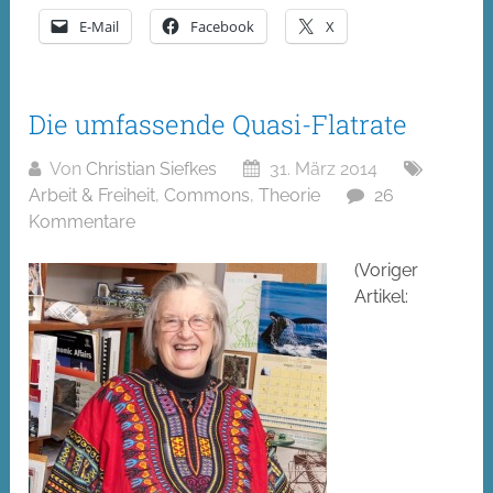
E-Mail
Facebook
X
Die umfassende Quasi-Flatrate
Von
Christian Siefkes
31. März 2014
Arbeit & Freiheit
,
Commons
,
Theorie
26
Kommentare
(Voriger
Artikel: