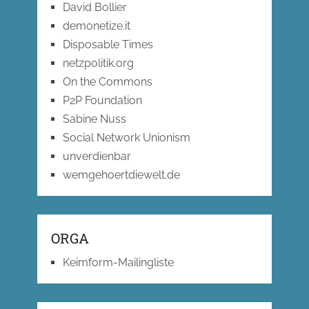
David Bollier
demonetize.it
Disposable Times
netzpolitik.org
On the Commons
P2P Foundation
Sabine Nuss
Social Network Unionism
unverdienbar
wemgehoertdiewelt.de
ORGA
Keimform-Mailingliste