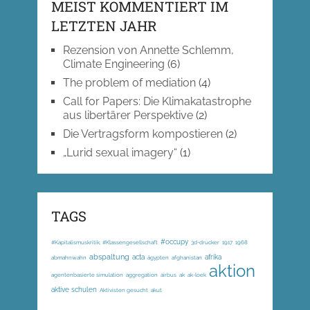
MEIST KOMMENTIERT IM
LETZTEN JAHR
Rezension von Annette Schlemm,
Climate Engineering
(6)
The problem of mediation
(4)
Call for Papers: Die Klimakatastrophe
aus libertärer Perspektive
(2)
Die Vertragsform kompostieren
(2)
„Lurid sexual imagery“
(1)
TAGS
#occupy
#Kapitalismuskritik; #Klassengesellschaft
3d-drucker
1917
1968
abspaltung
acta
afrika
abmahnwahn
ägypten
afghanistan
aktion
agentenbasierte simulation
aggregation
airbus
ak
ak-loek
aktive schulen
Aktivisten gesucht
akut