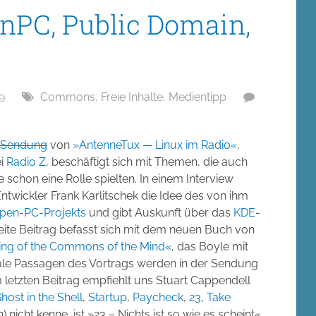
nPC, Public Domain,
9
Commons
,
Freie Inhalte
,
Medientipp
 Sendung
von
»AntenneTux — Linux im Radio«
,
ei
Radio Z
, beschäftigt sich mit Themen, die auch
 schon eine Rolle spielten. In einem Interview
ntwickler Frank Karlitschek die Idee des von ihm
pen-PC-Projekts
und gibt Auskunft über das
KDE
-
eite Beitrag befasst sich mit dem neuen Buch von
ing of the Commons of the Mind«
, das Boyle mit
rale Passagen des Vortrags werden in der Sendung
 letzten Beitrag empfiehlt uns Stuart Cappendell
host in the Shell
,
Startup
,
Paycheck
,
23
,
Take
) nicht kenne, ist »23 – Nichts ist so wie es scheint«