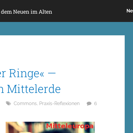
h dem Neuen im Alten
Ne
er Ringe« —
 Mittelerde
Commons
,
Praxis-Reflexionen
6