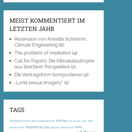
MEIST KOMMENTIERT IM
LETZTEN JAHR
Rezension von Annette Schlemm,
Climate Engineering
(6)
The problem of mediation
(4)
Call for Papers: Die Klimakatastrophe
aus libertärer Perspektive
(2)
Die Vertragsform kompostieren
(2)
„Lurid sexual imagery“
(1)
TAGS
#occupy
#Kapitalismuskritik; #Klassengesellschaft
3d-drucker
1917
1968
abspaltung
acta
afrika
abmahnwahn
ägypten
afghanistan