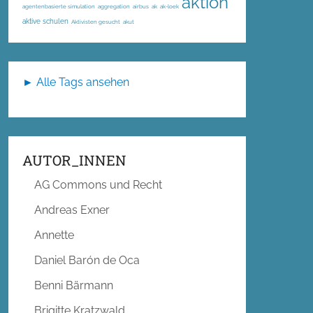
aktion
agentenbasierte simulation
aggregation
airbus
ak
ak-loek
aktive schulen
Aktivisten gesucht
akut
► Alle Tags ansehen
AUTOR_INNEN
AG Commons und Recht
Andreas Exner
Annette
Daniel Barón de Oca
Benni Bärmann
Brigitte Kratzwald