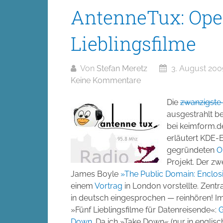
AntenneTux: Ope
Lieblingsfilme
Von
Stefan Meretz
3. August 200
Keine Kommentare
Die
zwanzigste
ausgestrahlt b
bei keimform.de
erläutert KDE-E
gegründeten
O
Projekt. Der zw
James Boyle
»The Public Domain: Enclos
einem
Vortrag
in London vorstellte. Zent
in deutsch eingesprochen — reinhören! Im
»Fünf Lieblingsfilme für Datenreisende«:
G
Down
. Da ich »Take Down« (nur in englisch