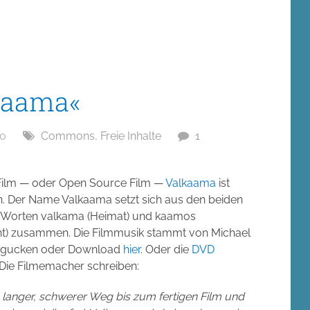
lkaama«
10
Commons
,
Freie Inhalte
1
 Film — oder Open Source Film —
Valkaama
ist
n. Der Name Valkaama setzt sich aus den beiden
n Worten valkama (Heimat) und kaamos
ht) zusammen. Die Filmmusik stammt von Michael
Angucken oder Download
hier
. Oder die
DVD
 Die Filmemacher schreiben:
 langer, schwerer Weg bis zum fertigen Film und