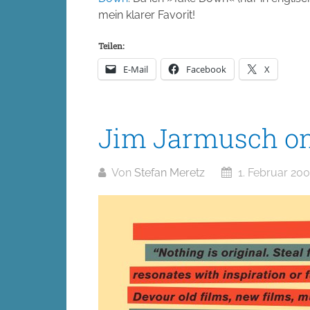
mein klarer Favorit!
Teilen:
E-Mail
Facebook
X
Jim Jarmusch on
Von
Stefan Meretz
1. Februar 20