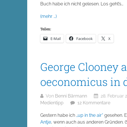
Buch habe ich nicht gelesen. Los geht’s…
(mehr …)
Teilen:
E-Mail
Facebook
X
George Clooney 
oeconomicus in d
Von
Benni Bärmann
28. Februar 
Medientipp
12 Kommentare
Gestern habe ich
„up in the air“
gesehen. Ei
Antje
, wenn auch aus anderen Gründen. 