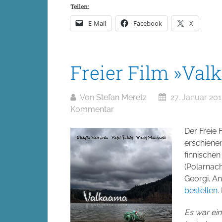
Teilen:
E-Mail
Facebook
X
Freier Film »Va
Von
Stefan Meretz
27. Januar 20
Kommentar
Der Freie
erschiene
finnische
(Polarnac
Georgi. 
bestellen
.
Es war ein