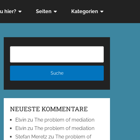
u hier?
Seiten
Kategorien
NEUESTE KOMMENTARE
Elvin
zu
The problem of mediation
Elvin
zu
The problem of mediation
Stefan Meretz
zu
The problem of