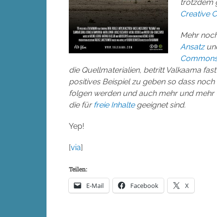
trotzdem g
Creative
Mehr noch
Ansatz
und
Commons 
die Quellmaterialien, betritt Valkaama fas
positives Beispiel zu geben so dass noch 
folgen werden und auch mehr und mehr Qu
die für
freie Inhalte
geeignet sind.
Yep!
[
via
]
Teilen:
E-Mail
Facebook
X