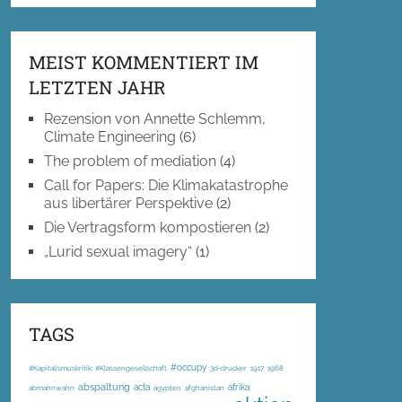
MEIST KOMMENTIERT IM
LETZTEN JAHR
Rezension von Annette Schlemm,
Climate Engineering
(6)
The problem of mediation
(4)
Call for Papers: Die Klimakatastrophe
aus libertärer Perspektive
(2)
Die Vertragsform kompostieren
(2)
„Lurid sexual imagery“
(1)
TAGS
#occupy
#Kapitalismuskritik; #Klassengesellschaft
3d-drucker
1917
1968
abspaltung
acta
afrika
abmahnwahn
ägypten
afghanistan