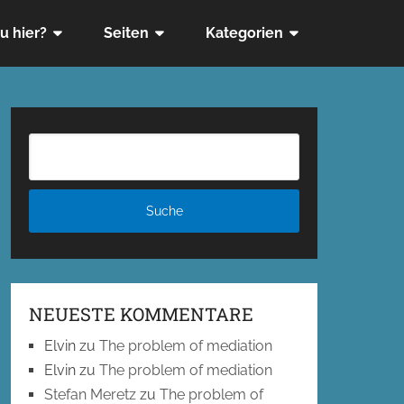
u hier?
Seiten
Kategorien
NEUESTE KOMMENTARE
Elvin
zu
The problem of mediation
Elvin
zu
The problem of mediation
Stefan Meretz
zu
The problem of