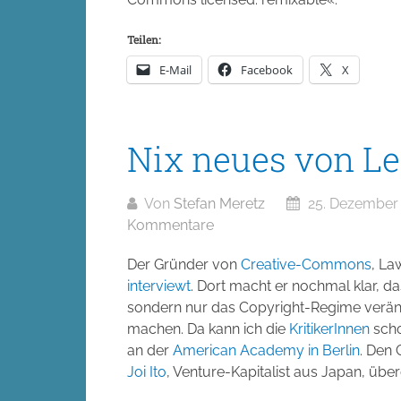
Teilen:
E-Mail
Facebook
X
Nix neues von Le
Von
Stefan Meretz
25. Dezember
Kommentare
Der Gründer von
Creative-Commons
, La
interviewt
. Dort macht er nochmal klar, da
sondern nur das Copyright-Regime verän
machen. Da kann ich die
KritikerInnen
scho
an der
American Academy in Berlin
. Den
Joi Ito
, Venture-Kapitalist aus Japan, übe