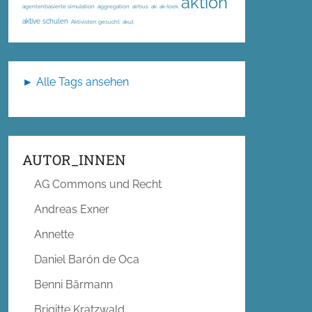
aktion
agentenbasierte simulation
aggregation
airbus
ak
ak-loek
aktive schulen
Aktivisten gesucht
akut
► Alle Tags ansehen
AUTOR_INNEN
AG Commons und Recht
Andreas Exner
Annette
Daniel Barón de Oca
Benni Bärmann
Brigitte Kratzwald