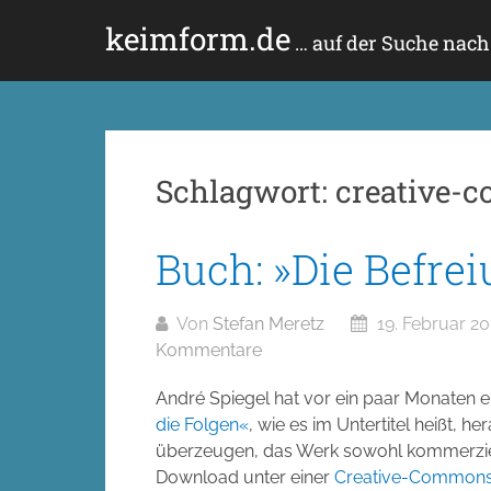
Zum
keimform.de
Inhalt
… auf der Suche nac
springen
Schlagwort:
creative-
Buch: »Die Befre
Von
Stefan Meretz
19. Februar 2
Kommentare
André Spiegel hat vor ein paar Monaten e
die Folgen«
, wie es im Untertitel heißt, 
überzeugen, das Werk sowohl kommerziell
Download unter einer
Creative-Common