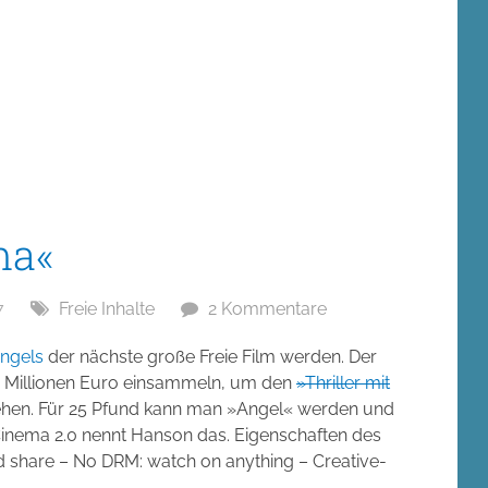
ma«
7
Freie Inhalte
2 Kommentare
ngels
der nächste große Freie Film werden. Der
,5 Millionen Euro einsammeln, um den
»Thriller mit
rehen. Für 25 Pfund kann man »Angel« werden und
 Cinema 2.0 nennt Hanson das. Eigenschaften des
nd share – No DRM: watch on anything – Creative-