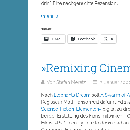
drin? Eine nachgereichte Rezension…
(mehr …)
Teilen:
E-Mail
Facebook
X
»Remixing Cine
Von
Stefan Meretz
3. Januar 200
Nach
Elephants Dream
soll
A Swarm of A
Regisseur Matt Hanson will dafür rund 1
Science-Fiction-Elementen«
digital zu d
bei der Erstellung des Films mitwirken –
Films: »P2P-friendly: free to download a
Commons licensed: remixable«.