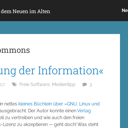
h dem Neuen im Alten
Ne
commons
iung der Information«
007
Freie Software
,
Medientipp
3
in nettes
kleines Büchlein über »GNU, Linux und
herausgebracht. Der Autor konnte einen
Verlag
 zu vertreiben und wie auch den freien
s
-Lizenz zu akzeptieren — geht doch! Was steht