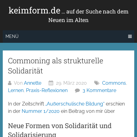
Zum
keimform.de
Inhalt
… auf der Suche nach dem
springen
Neuen im Alten
MENÜ
Commoning als strukturelle
Solidarität
Von
Annette
29. März 2020
Commons
,
Lernen
,
Praxis-Reflexionen
3 Kommentare
In der Zeitschrift
„Außerschulische Bildung“
erschien
in der
Nummer 1/2020
ein Beitrag von mir über
Neue Formen von Solidarität und
Solidarisierung