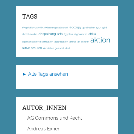
TAGS
#occupy
#Kapitalismuskritik; #Klassengesellschaft
3d-drucker
1917
1968
abspaltung
acta
afrika
abmahnwahn
ägypten
afghanistan
aktion
agentenbasierte simulation
aggregation
airbus
ak
ak-loek
aktive schulen
Aktivisten gesucht
akut
► Alle Tags ansehen
AUTOR_INNEN
AG Commons und Recht
Andreas Exner