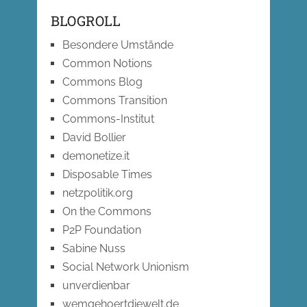
BLOGROLL
Besondere Umstände
Common Notions
Commons Blog
Commons Transition
Commons-Institut
David Bollier
demonetize.it
Disposable Times
netzpolitik.org
On the Commons
P2P Foundation
Sabine Nuss
Social Network Unionism
unverdienbar
wemgehoertdiewelt.de