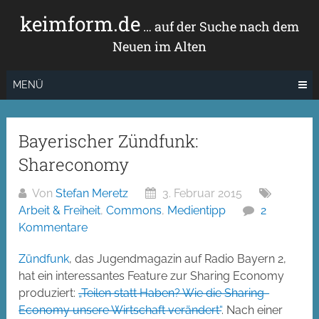
Zum
keimform.de
Inhalt
… auf der Suche nach dem
springen
Neuen im Alten
MENÜ
Bayerischer Zündfunk:
Shareconomy
Von
Stefan Meretz
3. Februar 2015
Arbeit & Freiheit
,
Commons
,
Medientipp
2
Kommentare
Zündfunk
, das Jugendmagazin auf Radio Bayern 2,
hat ein interessantes Feature zur Sharing Economy
produziert:
„Teilen statt Haben? Wie die Sharing-
Economy unsere Wirtschaft verändert“
. Nach einer