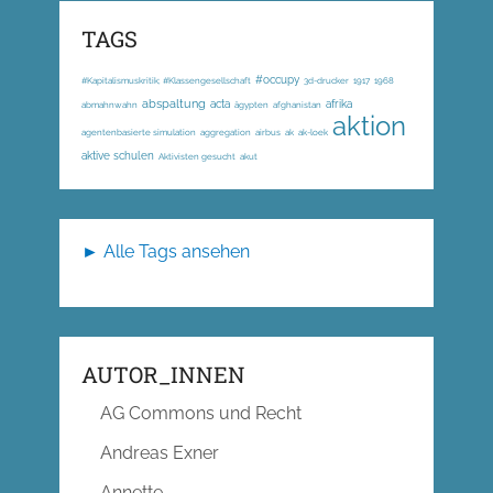
TAGS
#occupy
#Kapitalismuskritik; #Klassengesellschaft
3d-drucker
1917
1968
abspaltung
acta
afrika
abmahnwahn
ägypten
afghanistan
aktion
agentenbasierte simulation
aggregation
airbus
ak
ak-loek
aktive schulen
Aktivisten gesucht
akut
► Alle Tags ansehen
AUTOR_INNEN
AG Commons und Recht
Andreas Exner
Annette