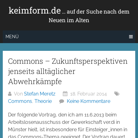
Zum
keimform.de
Inhalt
… auf der Suche nach dem
springen
Neuen im Alten
MENÜ
Commons – Zukunftsperspektiven
jenseits alltäglicher
Abwehrkämpfe
Von
Stefan Meretz
18. Februar 2014
Commons
,
Theorie
Keine Kommentare
Der folgende Vortrag, den ich am 11.6.2013 beim
Arbeitslosenausschuss der Gewerkschaft ver.di in
Münster hielt, ist insbesondere für Einsteiger_innen in
das Commons-Thema geeignet. Der Vortrag dauert