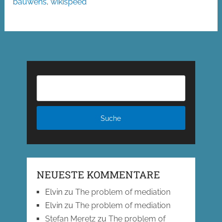
bauwens
,
wikispeed
NEUESTE KOMMENTARE
Elvin
zu
The problem of mediation
Elvin
zu
The problem of mediation
Stefan Meretz
zu
The problem of