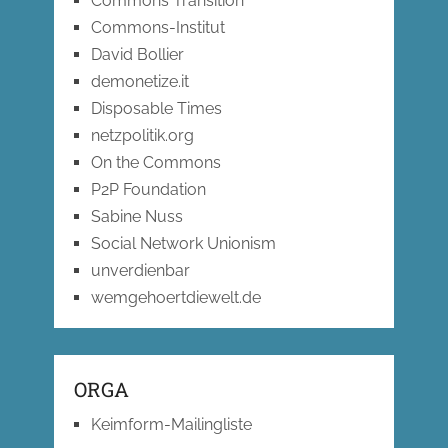
Commons Transition
Commons-Institut
David Bollier
demonetize.it
Disposable Times
netzpolitik.org
On the Commons
P2P Foundation
Sabine Nuss
Social Network Unionism
unverdienbar
wemgehoertdiewelt.de
ORGA
Keimform-Mailingliste