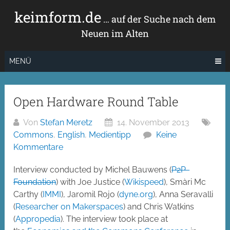
Zum
keimform.de
Inhalt
… auf der Suche nach dem
springen
Neuen im Alten
MENÜ
Open Hardware Round Table
Von
Stefan Meretz
14. November 2013
Commons
,
English
,
Medientipp
Keine
Kommentare
Interview conducted by Michel Bauwens (
P2P-
Foundation
) with Joe Justice (
Wikispeed
), Smàri Mc
Carthy (
IMMI
), Jaromil Rojo (
dyne.org
), Anna Seravalli
(
Researcher on Makerspaces
) and Chris Watkins
(
Appropedia
). The interview took place at