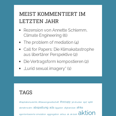
MEIST KOMMENTIERT IM
LETZTEN JAHR
Rezension von Annette Schlemm,
Climate Engineering
(6)
The problem of mediation
(4)
Call for Papers: Die Klimakatastrophe
aus libertärer Perspektive
(2)
Die Vertragsform kompostieren
(2)
„Lurid sexual imagery“
(1)
TAGS
#occupy
#Kapitalismuskritik; #Klassengesellschaft
3d-drucker
1917
1968
abspaltung
acta
afrika
abmahnwahn
ägypten
afghanistan
aktion
agentenbasierte simulation
aggregation
airbus
ak
ak-loek