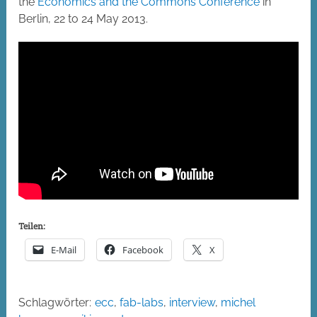
the
Economics and the Commons Conference
in
Berlin, 22 to 24 May 2013.
Teilen:
E-Mail
Facebook
X
Schlagwörter:
ecc
,
fab-labs
,
interview
,
michel