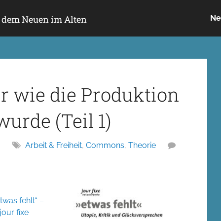
h dem Neuen im Alten
Ne
er wie die Produktion
urde (Teil 1)
3
Arbeit & Freiheit
,
Commons
,
Theorie
twas fehlt“ –
jour fixe