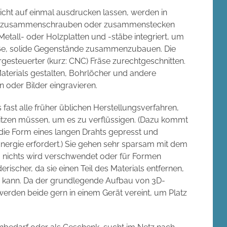
icht auf einmal ausdrucken lassen, werden in
noch zusammenschrauben oder zusammenstecken
etall- oder Holzplatten und -stäbe integriert, um
oße, solide Gegenstände zusammenzubauen. Die
gesteuerter (kurz: CNC) Fräse zurechtgeschnitten.
aterials gestalten, Bohrlöcher und andere
 oder Bilder eingravieren.
fast alle früher üblichen Herstellungsverfahren,
rhitzen müssen, um es zu verflüssigen. (Dazu kommt
 die Form eines langen Drahts gepresst und
 Energie erfordert.) Sie gehen sehr sparsam mit dem
, nichts wird verschwendet oder für Formen
ischer, da sie einen Teil des Materials entfernen,
 kann. Da der grundlegende Aufbau von 3D-
werden beide gern in einem Gerät vereint, um Platz