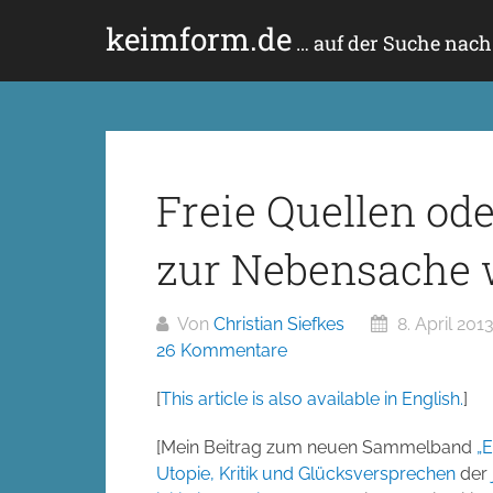
Zum
keimform.de
Inhalt
… auf der Suche nac
springen
Freie Quellen od
zur Nebensache w
Von
Christian Siefkes
8. April 201
26 Kommentare
[
This article is also available in English.
]
[Mein Beitrag zum neuen Sammelband
„E
Utopie, Kritik und Glücksversprechen
der