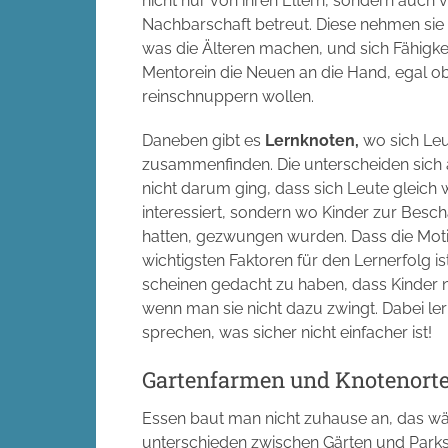
nicht nur von ihren Eltern, sondern auch
Nachbarschaft betreut. Diese nehmen sie i
was die Älteren machen, und sich Fähigk
Mentorein die Neuen an die Hand, egal ob
reinschnuppern wollen.
Daneben gibt es
Lernknoten,
wo sich Leu
zusammenfinden. Die unterscheiden sich 
nicht darum ging, dass sich Leute gleich
interessiert, sondern wo Kinder zur Besch
hatten, gezwungen wurden. Dass die Motiva
wichtigsten Faktoren für den Lernerfolg i
scheinen gedacht zu haben, dass Kinder n
wenn man sie nicht dazu zwingt. Dabei l
sprechen, was sicher nicht einfacher ist!
Gartenfarmen und Knotenort
Essen baut man nicht zuhause an, das wä
unterschieden zwischen Gärten und Parks, 