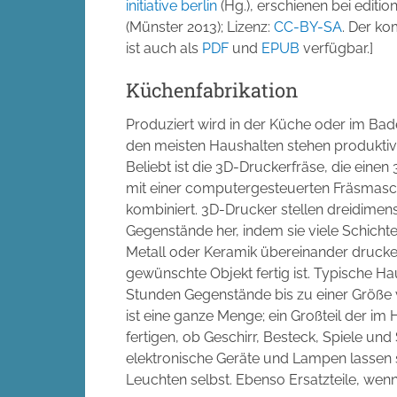
initiative berlin
(Hg.), erschienen bei editi
(Münster 2013); Lizenz:
CC-BY-SA
. Der ko
ist auch als
PDF
und
EPUB
verfügbar.]
Küchenfabrikation
Produziert wird in der Küche oder im Bad
den meisten Haushalten stehen produkti
Beliebt ist die 3D-Druckerfräse, die eine
mit einer computergesteuerten Fräsmasc
kombiniert. 3D-Drucker stellen dreidimen
Gegenstände her, indem sie viele Schichte
Metall oder Keramik übereinander drucke
gewünschte Objekt fertig ist. Typische H
Stunden Gegenstände bis zu einer Größe 
ist eine ganze Menge; ein Großteil der im 
fertigen, ob Geschirr, Besteck, Spiele un
elektronische Geräte und Lampen lassen si
Leuchten selbst. Ebenso Ersatzteile, wenn