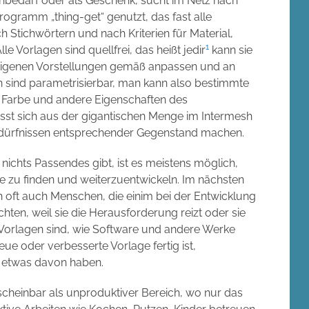
genbedarf oder als Geschenk, sucht im Netz nach
rogramm „thing-get“ genutzt, das fast alle
h Stichwörtern und nach Kriterien für Material,
1
le Vorlagen sind quellfrei, das heißt jedir
kann sie
eigenen Vorstellungen gemäß anpassen und an
n sind parametrisierbar, man kann also bestimmte
, Farbe und andere Eigenschaften des
sst sich aus der gigantischen Menge im Intermesh
edürfnissen entsprechender Gegenstand machen.
ichts Passendes gibt, ist es meistens möglich,
e zu finden und weiterzuentwickeln. Im nächsten
 oft auch Menschen, die einim bei der Entwicklung
hten, weil sie die Herausforderung reizt oder sie
 Vorlagen sind, wie Software und andere Werke
eue oder verbesserte Vorlage fertig ist,
e etwas davon haben.
scheinbar als unproduktiver Bereich, wo nur das