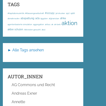
TAGS
#occupy
#Kapitalismuskritik; #Klassengesellschaft
3d-drucker
1917
1968
abspaltung
acta
afrika
abmahnwahn
ägypten
afghanistan
aktion
agentenbasierte simulation
aggregation
airbus
ak
ak-loek
aktive schulen
Aktivisten gesucht
akut
► Alle Tags ansehen
AUTOR_INNEN
AG Commons und Recht
Andreas Exner
Annette