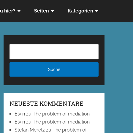
u hier?
Seiten
Kategorien
NEUESTE KOMMENTARE
Elvin
zu
The problem of mediation
Elvin
zu
The problem of mediation
Stefan Meretz
zu
The problem of