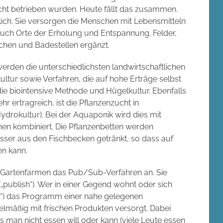
cht betrieben wurden. Heute fällt das zusammen.
ich. Sie versorgen die Menschen mit Lebensmitteln
auch Orte der Erholung und Entspannung. Felder,
chen und Badestellen ergänzt.
erden die unterschiedlichsten landwirtschaftlichen
ltur sowie Verfahren, die auf hohe Erträge selbst
die biointensive Methode und Hügelkultur. Ebenfalls
hr ertragreich, ist die Pflanzenzucht in
ydrokultur). Bei der Aquaponik wird dies mit
chen kombiniert. Die Pflanzenbetten werden
sser aus den Fischbecken getränkt, so dass auf
en kann.
e Gartenfarmen das Pub/Sub-Verfahren an. Sie
„publish“). Wer in einer Gegend wohnt oder sich
ibe“) das Programm einer nahe gelegenen
lmäßig mit frischen Produkten versorgt. Dabei
man nicht essen will oder kann (viele Leute essen