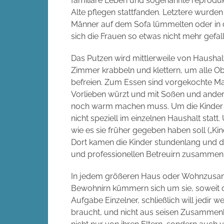
familiäre Leben und sogenannte reprodukt
Alte pflegen stattfanden. Letztere wurde
Männer auf dem Sofa lümmelten oder in d
sich die Frauen so etwas nicht mehr gefal
Das Putzen wird mittlerweile von Haushalt
Zimmer krabbeln und klettern, um alle 
befreien. Zum Essen sind vorgekochte Mah
Vorlieben würzt und mit Soßen und andere
noch warm machen muss. Um die Kinder un
nicht speziell im einzelnen Haushalt statt.
wie es sie früher gegeben haben soll („Kin
Dort kamen die Kinder stundenlang und die
und professionellen Betreuirn zusammen;
In jedem größeren Haus oder Wohnzusa
Bewohnirn kümmern sich um sie, soweit die
Aufgabe Einzelner, schließlich will jedir 
braucht, und nicht aus seisen Zusammen