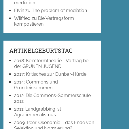
mediation
Elvin
zu
The problem of mediation
Wilfried
zu
Die Vertragsform
kompostieren
ARTIKELGEBURTSTAG
2018
:
Keimformtheorie - Vortrag bei
der GRÜNEN JUGEND
2017
:
Kritisches zur Dunbar-Hürde
2014
:
Commons und
Grundeinkommen
2012
:
Die Commons-Sommerschule
2012
2011
:
Landgrabbing ist
Agrarimperialismus
2009
:
Peer-Ökonomie – das Ende von
Selektion und Normierung?