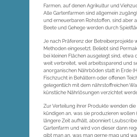
Farmen, auf denen Agrikultur und Viehzu
Alle Gartenfarmen sind allgemein zugängl
und erneuerbaren Rohstoffen, sind aber 
Beete und Gehege werden durch Spielflä
Je nach Präferenz der Betreiberprojekte w
Methoden eingesetzt. Beliebt sind Permaku
bei kleinen Flächen ausgelegt sind, etwa 
weit verbreitet, weil arbeitssparend und se
anorganischen Nährböden statt in Erde (H
Fischzucht in Behältern oder offenen Tei
gelegentlich mit dem nährstoffreichen Wa
künstliche Nährlösungen verzichtet werd
Zur Verteilung ihrer Produkte wenden di
kündigen an, was sie produzieren wollen (
längere Zeit aufhält, abonniert („subscr
Gartenfarm und wird von dieser dann rege
gibt man an, was man gerne mag und was 