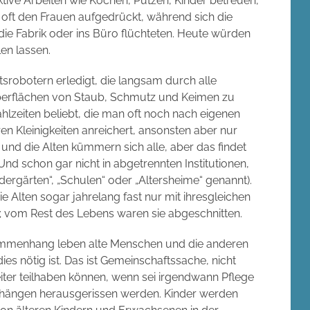
ive Arbeiten wie Kochen, Putzen, Kinder betreuen,
n oft den Frauen aufgedrückt, während sich die
ie Fabrik oder ins Büro flüchteten. Heute würden
len lassen.
srobotern erledigt, die langsam durch alle
Oberflächen von Staub, Schmutz und Keimen zu
lzeiten beliebt, die man oft noch nach eigenen
n Kleinigkeiten anreichert, ansonsten aber nur
d die Alten kümmern sich alle, aber das findet
 Und schon gar nicht in abgetrennten Institutionen,
dergärten“, „Schulen“ oder „Altersheime“ genannt).
 Alten sogar jahrelang fast nur mit ihresgleichen
 vom Rest des Lebens waren sie abgeschnitten.
mmenhang leben alte Menschen und die anderen
s nötig ist. Das ist Gemeinschaftssache, nicht
weiter teilhaben können, wenn sei irgendwann Pflege
hängen herausgerissen werden. Kinder werden