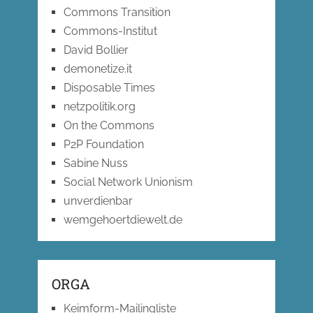
Commons Transition
Commons-Institut
David Bollier
demonetize.it
Disposable Times
netzpolitik.org
On the Commons
P2P Foundation
Sabine Nuss
Social Network Unionism
unverdienbar
wemgehoertdiewelt.de
ORGA
Keimform-Mailingliste