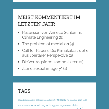
MEIST KOMMENTIERT IM
LETZTEN JAHR
Rezension von Annette Schlemm,
Climate Engineering
(6)
The problem of mediation
(4)
Call for Papers: Die Klimakatastrophe
aus libertärer Perspektive
(2)
Die Vertragsform kompostieren
(2)
„Lurid sexual imagery“
(1)
TAGS
#occupy
#Kapitalismuskritik; #Klassengesellschaft
3d-drucker
1917
1968
abspaltung
acta
afrika
abmahnwahn
ägypten
afghanistan