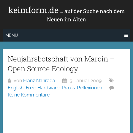
Zum
keimform.de
Inhalt
… auf der Suche nach dem
springen
Neuen im Alten
MENÜ
Neujahrsbotschaft von Marcin –
Open Source Ecology
Von
Franz Nahrada
5. Januar 2009
English
,
Freie Hardware
,
Praxis-Reflexionen
Keine Kommentare