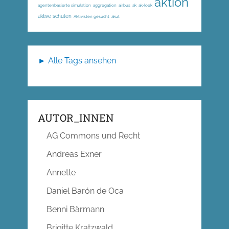
aktion
agentenbasierte simulation
aggregation
airbus
ak
ak-loek
aktive schulen
Aktivisten gesucht
akut
► Alle Tags ansehen
AUTOR_INNEN
AG Commons und Recht
Andreas Exner
Annette
Daniel Barón de Oca
Benni Bärmann
Brigitte Kratzwald