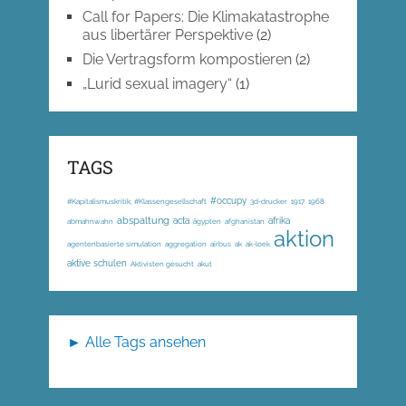
Call for Papers: Die Klimakatastrophe
aus libertärer Perspektive
(2)
Die Vertragsform kompostieren
(2)
„Lurid sexual imagery“
(1)
TAGS
#occupy
#Kapitalismuskritik; #Klassengesellschaft
3d-drucker
1917
1968
abspaltung
acta
afrika
abmahnwahn
ägypten
afghanistan
aktion
agentenbasierte simulation
aggregation
airbus
ak
ak-loek
aktive schulen
Aktivisten gesucht
akut
► Alle Tags ansehen