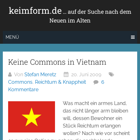
Zum
keimform.de
Inhalt
… auf der Suche nach dem
springen
Neuen im Alten
MENÜ
Keine Commons in Vietnam
Von
Stefan Meretz
20. Juni 2009
Commons
,
Reichtum & Knappheit
6
Kommentare
Was macht ein armes Land,
das nicht länger arm bleiben
will, dessen Bewohner ein
Stück Reichtum erlangen
wollen? Nach wie vor scheint