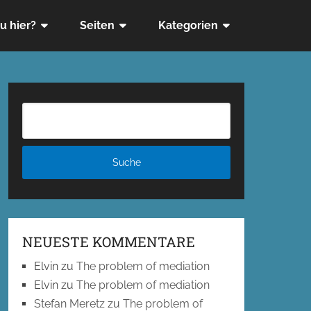
u hier?
Seiten
Kategorien
NEUESTE KOMMENTARE
Elvin
zu
The problem of mediation
Elvin
zu
The problem of mediation
Stefan Meretz
zu
The problem of