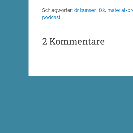
Schlagwörter:
dr bunsen
,
fsk
,
material-p
podcast
2 Kommentare