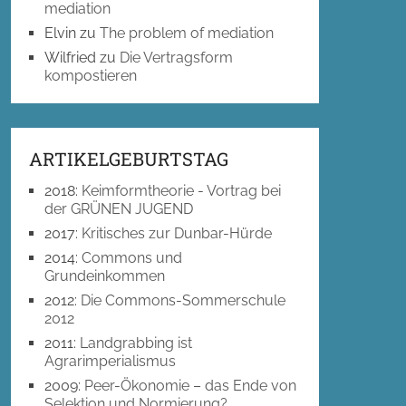
mediation
Elvin
zu
The problem of mediation
Wilfried
zu
Die Vertragsform
kompostieren
ARTIKELGEBURTSTAG
2018
:
Keimformtheorie - Vortrag bei
der GRÜNEN JUGEND
2017
:
Kritisches zur Dunbar-Hürde
2014
:
Commons und
Grundeinkommen
2012
:
Die Commons-Sommerschule
2012
2011
:
Landgrabbing ist
Agrarimperialismus
2009
:
Peer-Ökonomie – das Ende von
Selektion und Normierung?