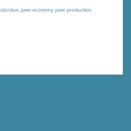
roduction
,
peer-economy
,
peer-production
,