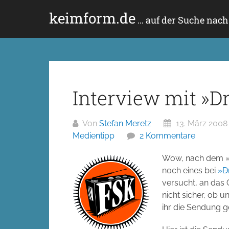
Zum
keimform.de
Inhalt
… auf der Suche nac
springen
Interview mit »D
Von
Stefan Meretz
13. März 2008
Medientipp
2 Kommentare
Wow, nach dem »
noch eines bei
»D
versucht, an das 
nicht sicher, ob 
ihr die Sendung g