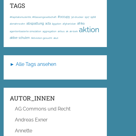
TAGS
#occupy
#Kapitalismuskritik; #Klassengesellschaft
3d-drucker
1917
1968
abspaltung
acta
afrika
abmahnwahn
ägypten
afghanistan
aktion
agentenbasierte simulation
aggregation
airbus
ak
ak-loek
aktive schulen
Aktivisten gesucht
akut
► Alle Tags ansehen
AUTOR_INNEN
AG Commons und Recht
Andreas Exner
Annette