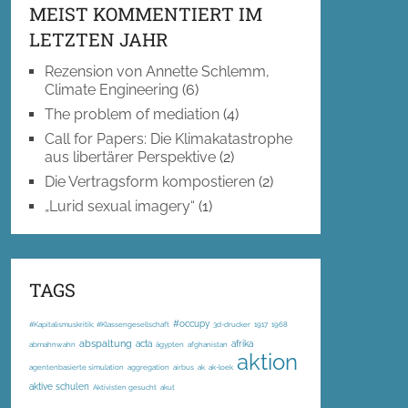
MEIST KOMMENTIERT IM
LETZTEN JAHR
Rezension von Annette Schlemm,
Climate Engineering
(6)
The problem of mediation
(4)
Call for Papers: Die Klimakatastrophe
aus libertärer Perspektive
(2)
Die Vertragsform kompostieren
(2)
„Lurid sexual imagery“
(1)
TAGS
#occupy
#Kapitalismuskritik; #Klassengesellschaft
3d-drucker
1917
1968
abspaltung
acta
afrika
abmahnwahn
ägypten
afghanistan
aktion
agentenbasierte simulation
aggregation
airbus
ak
ak-loek
aktive schulen
Aktivisten gesucht
akut