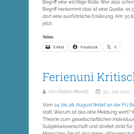
Begriff eine wichtige Rolle. Wer also s
Begriff herkommt (das ist eine Quelle, es 
dort eine ausführliche Erklärung. Am 30.8.
jetzt.
Teilen:
E-Mail
Facebook
X
Ferienuni Kritis
Von
Stefan Meretz
30. Juli 2010
Vom
24. bis 28. August findet an der FU Be
statt. Warum ist das eine Meldung wert? We
Theorie zum
gesellschaftlichen Individu
Subjektwissenschaft und streitet strikt fü
Menschen. Sie ist also keine »Wissensc