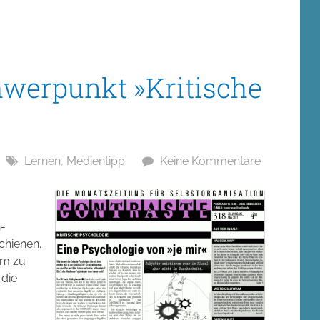
erpunkt »Kritische
Lernen
,
Medientipp
Keine Kommentare
-
chienen.
em zu
die