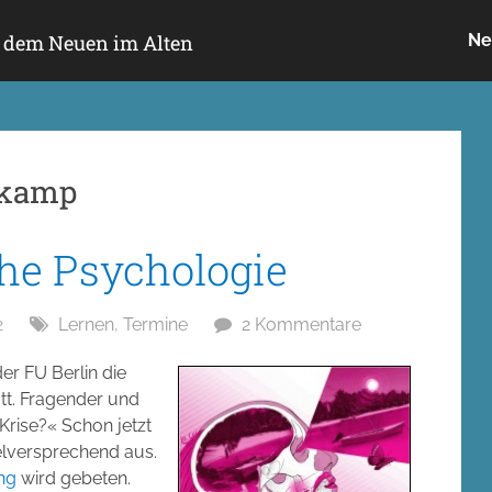
h dem Neuen im Alten
Ne
zkamp
che Psychologie
2
Lernen
,
Termine
2 Kommentare
er FU Berlin die
tt. Fragender und
 Krise?« Schon jetzt
elversprechend aus.
ng
wird gebeten.