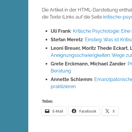
Die Artikel in der HTML-Darstellung entha
die Texte (Links auf die Seite
kritische-psy
Uli Frank
:
Kritische Psychologie: Eine
Stefan Meretz
:
Einstieg: Was ist Krit
Leoni Breuer, Moritz Thede Eckart, 
Aneignungsschwierigkeiten: Wege zur
Grete Erckmann, Michael Zander
:
P
Beratung
Annette Schlemm
:
Emanzipatorisch
praktizieren
Teilen:
E-Mail
Facebook
X