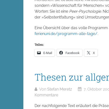
sondern »Wissenschaft für Menschen« vo
Worten: Sie ist eine
Peer-Psychologie
. Ni
der »Selbstentfaltung« sind Umsetzungen 
Eine Übersicht über das volle Programm 
ferienuni.de/programm-alle-tage/
.
Teilen:
E-Mail
Facebook
X
Thesen zur allge
Von
Stefan Meretz
7. Oktober 20
Kommentare
Der nachfolgende Text erläutert die Präsen