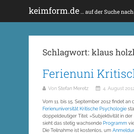
Zum
keimform.de
Inhalt
… auf der Suche nac
springen
Schlagwort:
klaus hol
Ferienuni Kritis
Von
Stefan Meretz
4. August 201
Vom 11. bis 15. September 2012 findet an d
Ferienuniversität Kritische Psychologie
sta
doppeldeutiger Titel: »Subjektivität in der
sieht das stetig wachsende
Programm
vi
Die Teilnahme ist kostenlos, um
Anmeldu