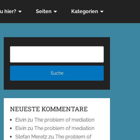
u hier?
Seiten
Kategorien
NEUESTE KOMMENTARE
Elvin
zu
The problem of mediation
Elvin
zu
The problem of mediation
Stefan Meretz
zu
The problem of