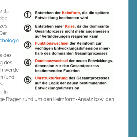
ritt«
tige
zes
 Der
ychologie
s des
ng des
Ich werde
en (und
ei
. In
ufige Fragen rund um den Keimform-Ansatz bzw. den