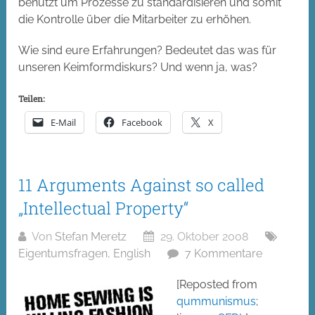
benutzt um Prozesse zu standardisieren und somit
die Kontrolle über die Mitarbeiter zu erhöhen.
Wie sind eure Erfahrungen? Bedeutet das was für
unseren Keimformdiskurs? Und wenn ja, was?
Teilen:
E-Mail
Facebook
X
11 Arguments Against so called
„Intellectual Property“
Von
Stefan Meretz
29. Oktober 2008
Eigentumsfragen
,
English
7 Kommentare
[Reposted from
qummunismus
;