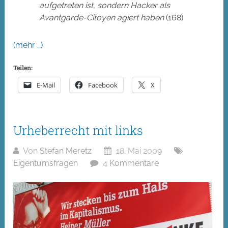
aufgetreten ist, sondern Hacker als
Avantgarde-Citoyen agiert haben
(168)
(mehr …)
Teilen:
E-Mail
Facebook
X
Urheberrecht mit links
Von
Stefan Meretz
18. Mai 2009
Eigentumsfragen
4 Kommentare