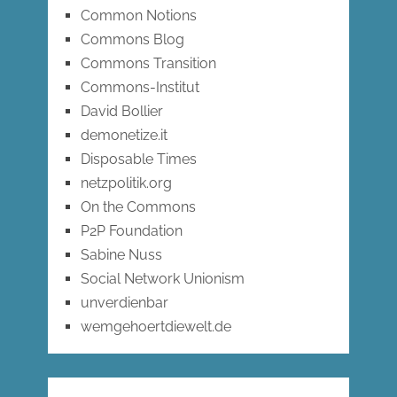
Common Notions
Commons Blog
Commons Transition
Commons-Institut
David Bollier
demonetize.it
Disposable Times
netzpolitik.org
On the Commons
P2P Foundation
Sabine Nuss
Social Network Unionism
unverdienbar
wemgehoertdiewelt.de