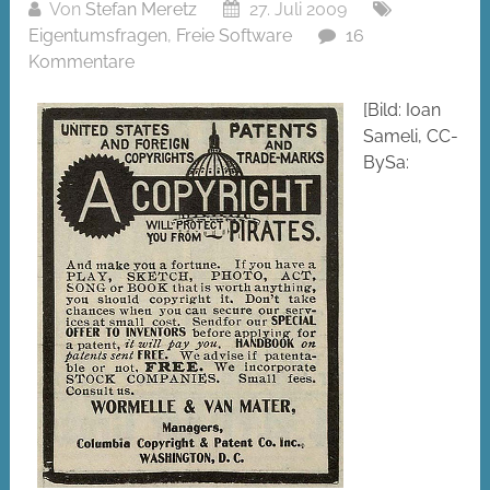
Von
Stefan Meretz
27. Juli 2009
Eigentumsfragen
,
Freie Software
16
Kommentare
[Bild: Ioan
Sameli, CC-
BySa: