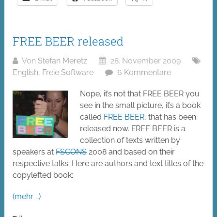
FREE BEER released
Von
Stefan Meretz
28. November 2009
English
,
Freie Software
6 Kommentare
Nope, it’s not that FREE BEER you
see in the small picture, it’s a book
called
FREE BEER
, that has been
released now. FREE BEER is a
collection of texts written by
speakers at
FSCONS
2008 and based on their
respective talks. Here are authors and text titles of the
copylefted book:
(mehr …)