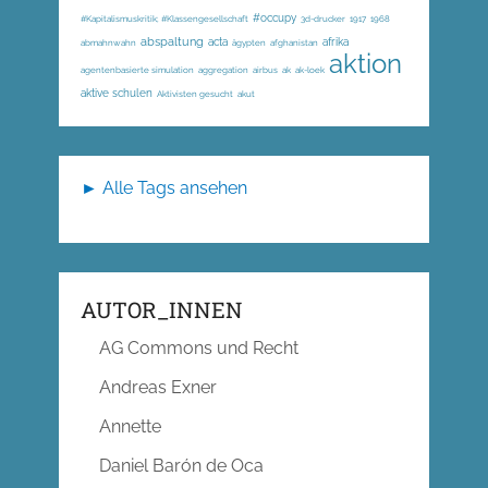
#occupy
#Kapitalismuskritik; #Klassengesellschaft
3d-drucker
1917
1968
abspaltung
acta
afrika
abmahnwahn
ägypten
afghanistan
aktion
agentenbasierte simulation
aggregation
airbus
ak
ak-loek
aktive schulen
Aktivisten gesucht
akut
► Alle Tags ansehen
AUTOR_INNEN
AG Commons und Recht
Andreas Exner
Annette
Daniel Barón de Oca