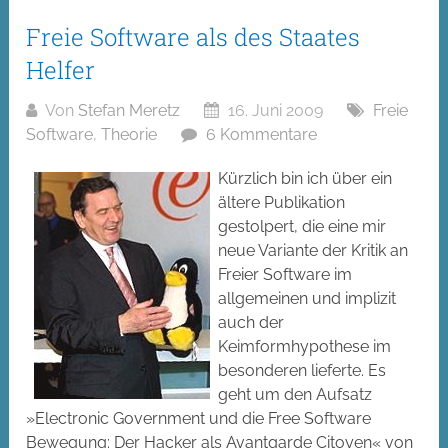
Freie Software als des Staates
Helfer
Von
Stefan Meretz
16. Juni 2009
Freie
Software
,
Theorie
6 Kommentare
Kürzlich bin ich über ein
ältere Publikation
gestolpert, die eine mir
neue Variante der Kritik an
Freier Software im
allgemeinen und implizit
auch der
Keimformhypothese im
besonderen lieferte. Es
geht um den Aufsatz
»Electronic Government und die Free Software
Bewegung: Der Hacker als Avantgarde Citoyen« von