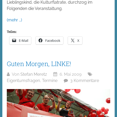
Lieblingskind, die Kulturflatrate, durchzog im
Folgenden die Veranstaltung.
(mehr …)
Teilen:
E-Mail
Facebook
X
Guten Morgen, LINKE!
Von
Stefan Meretz
6. Mai 2009
Eigentumsfragen
,
Termine
3 Kommentare