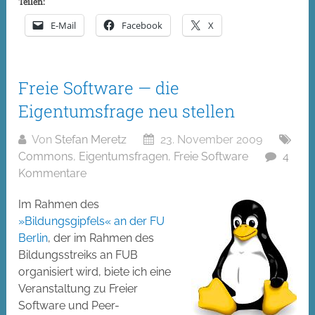
Teilen:
E-Mail
Facebook
X
Freie Software — die
Eigentumsfrage neu stellen
Von
Stefan Meretz
23. November 2009
Commons
,
Eigentumsfragen
,
Freie Software
4
Kommentare
Im Rahmen des
»Bildungsgipfels« an der FU
Berlin
, der im Rahmen des
Bildungsstreiks an FUB
organisiert wird, biete ich eine
Veranstaltung zu Freier
Software und Peer-