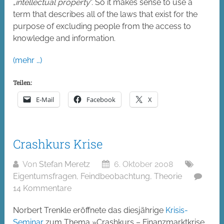
„
intellectual property
“. So it makes sense to use a
term that describes all of the laws that exist for the
purpose of excluding people from the access to
knowledge and information.
(mehr …)
Teilen:
E-Mail
Facebook
X
Crashkurs Krise
Von
Stefan Meretz
6. Oktober 2008
Eigentumsfragen
,
Feindbeobachtung
,
Theorie
14 Kommentare
Norbert Trenkle eröffnete das diesjährige
Krisis-
Seminar
zum Thema »Crashkurs – Finanzmarktkrise,