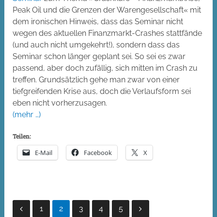
Peak Oil und die Grenzen der Warengesellschaft« mit
dem ironischen Hinweis, dass das Seminar nicht
wegen des aktuellen Finanzmarkt-Crashes stattfände
(und auch nicht umgekehrt!), sondern dass das
Seminar schon länger geplant sei. So sei es zwar
passend, aber doch zufällig, sich mitten im Crash zu
treffen. Grundsätzlich gehe man zwar von einer
tiefgreifenden Krise aus, doch die Verlaufsform sei
eben nicht vorherzusagen.
(mehr …)
Teilen:
E-Mail
Facebook
X
Seitennummerierung
1
2
3
4
5