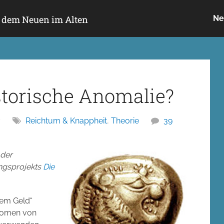
h dem Neuen im Alten
Ne
istorische Anomalie?
7
Reichtum & Knappheit
,
Theorie
39
 der
ngsprojekts
Die
dem Geld“
änomen von