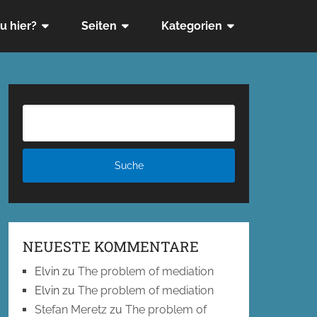
u hier?
Seiten
Kategorien
NEUESTE KOMMENTARE
Elvin
zu
The problem of mediation
Elvin
zu
The problem of mediation
Stefan Meretz
zu
The problem of