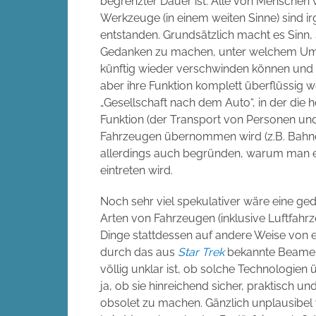
begrenzter Dauer ist. Alle von Menschen
Werkzeuge (in einem weiten Sinne) sind 
entstanden. Grundsätzlich macht es Sinn,
Gedanken zu machen, unter welchem Um
künftig wieder verschwinden können und o
aber ihre Funktion komplett überflüssig w
„Gesellschaft nach dem Auto“, in der die
Funktion (der Transport von Personen und
Fahrzeugen übernommen wird (z.B. Bahn
allerdings auch begründen, warum man es 
eintreten wird.
Noch sehr viel spekulativer wäre eine ge
Arten von Fahrzeugen (inklusive Luftfah
Dinge stattdessen auf andere Weise von
durch das aus
Star Trek
bekannte Beamen. 
völlig unklar ist, ob solche Technologie
ja, ob sie hinreichend sicher, praktisch 
obsolet zu machen. Gänzlich unplausibel wä