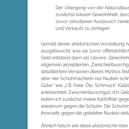
Der
Übergang von der Naturaltaus
zunächst lokalen Gewohnheit, durc
zuvor simultanen Austausch zweie
und Verkaufs zu zerlegen.
Gemäß dieser ahistorischen Vorstellung
ausgetauscht, was sie zuvor offensichtli
Geld entstand dann als clevere „Gewohnh
allgemein akzeptierten „Zwischentauschgut
detailliertere Versionen dieses Mythos fe
aber der Schuhmacherin nur Nudeln sch
Güter“ wie „z.B. Felle, Öle, Schmuck“ (Ga
anerkannten Zwischentauschgut, d.h. Gel
indem ich zunächst meine Kartoffeln geg
wiederum gegen die Schuhe. Die Schuhmac
ihrerseits gegen die geliebten Nudeln ein
Ähnlich falsch wie diese ahistorische Ide