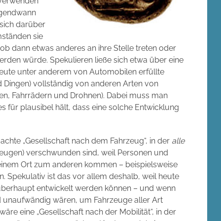
 verwenden
irgendwann
 sich darüber
ständen sie
b dann etwas anderes an ihre Stelle treten oder
erden würde. Spekulieren ließe sich etwa über eine
 heute unter anderem von Automobilen erfüllte
 Dingen) vollständig von anderen Arten von
en, Fahrrädern und Drohnen). Dabei muss man
für plausibel hält, dass eine solche Entwicklung
dachte „Gesellschaft nach dem Fahrzeug“, in der
alle
rzeugen) verschwunden sind, weil Personen und
 einem Ort zum anderen kommen – beispielsweise
Spekulativ ist das vor allem deshalb, weil heute
n überhaupt entwickelt werden können – und wenn
und unaufwändig wären, um Fahrzeuge aller Art
re eine „Gesellschaft nach der Mobilität“, in der