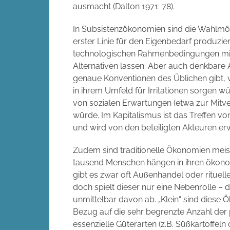
ausmacht (Dalton 1971: 78).
In Subsistenzökonomien sind die Wahlmögl
erster Linie für den Eigenbedarf produzi
technologischen Rahmenbedingungen mit 
Alternativen lassen. Aber auch denkbare A
genaue Konventionen des Üblichen gibt, v
in ihrem Umfeld für Irritationen sorgen 
von sozialen Erwartungen (etwa zur Mit
würde. Im Kapitalismus ist das Treffen 
und wird von den beteiligten Akteuren erwa
Zudem sind traditionelle Ökonomien meiste
tausend Menschen hängen in ihren ökon
gibt es zwar oft Außenhandel oder ritue
doch spielt dieser nur eine Nebenrolle –
unmittelbar davon ab. „Klein“ sind diese 
Bezug auf die sehr begrenzte Anzahl der p
essenzielle Güterarten (z.B. Süßkartoffeln