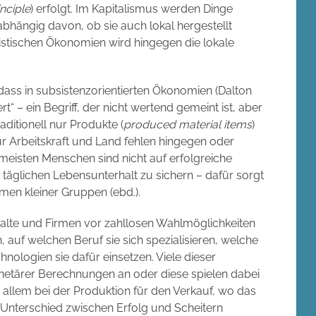
inciple
) erfolgt. Im Kapitalismus werden Dinge
nabhängig davon, ob sie auch lokal hergestellt
listischen Ökonomien wird hingegen die lokale
 dass in subsistenzorientierten Ökonomien (Dalton
ert“ – ein Begriff, der nicht wertend gemeint ist, aber
aditionell nur Produkte (
produced material items
)
r Arbeitskraft und Land fehlen hingegen oder
 meisten Menschen sind nicht auf erfolgreiche
täglichen Lebensunterhalt zu sichern – dafür sorgt
men kleiner Gruppen (ebd.).
halte und Firmen vor zahllosen Wahlmöglichkeiten
 auf welchen Beruf sie sich spezialisieren, welche
nologien sie dafür einsetzen. Viele dieser
tärer Berechnungen an oder diese spielen dabei
r allem bei der Produktion für den Verkauf, wo das
 Unterschied zwischen Erfolg und Scheitern