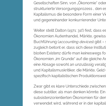
Gesellschaften Sinn, von „Ökonomie“ oder 
strukturierte Versorgungsprozess , den es 
Kapitalismus die besondere Form einer Vie
und gegeneinander konkurrierender Unt
Weiter stellt Dalton (1971: 31f.) fest, dass
Ökonomien Außenhandel, Märkte, gewisse
Buchführung (
accounting devices
) gibt 
zugleich betont er, dass sich diese Institu
bloßen Existenz dürfe man keineswegs fol
Ökonomien „im Grunde“ auf die gleiche Art
eine Absage sowohl an unzulässig veral
und Kapitalismuskritiker, die Märkte, Ge
spezifisch kapitalistischen Produktionswei
Zwar gibt es klare Unterschiede zwische
diese subtiler, als man denken könnte. Ei
subsistenzorientierten Ökonomien für den
verwendet wird, während er in der kapita