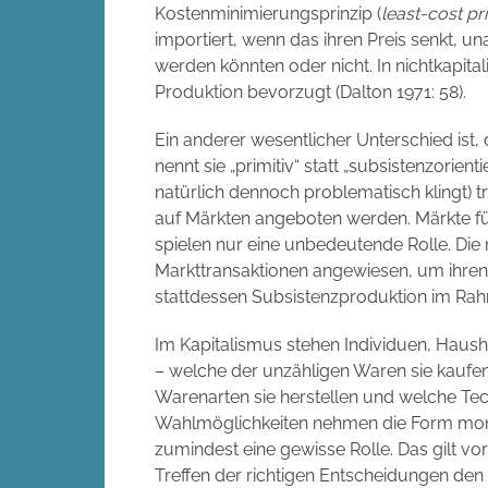
Kostenminimierungsprinzip (
least-cost pr
importiert, wenn das ihren Preis senkt, u
werden könnten oder nicht. In nichtkapita
Produktion bevorzugt (Dalton 1971: 58).
Ein anderer wesentlicher Unterschied ist,
nennt sie „primitiv“ statt „subsistenzorienti
natürlich dennoch problematisch klingt) tr
auf Märkten angeboten werden. Märkte fü
spielen nur eine unbedeutende Rolle. Die
Markttransaktionen angewiesen, um ihren 
stattdessen Subsistenzproduktion im Rah
Im Kapitalismus stehen Individuen, Haus
– welche der unzähligen Waren sie kaufen,
Warenarten sie herstellen und welche Tech
Wahlmöglichkeiten nehmen die Form mone
zumindest eine gewisse Rolle. Das gilt vo
Treffen der richtigen Entscheidungen den