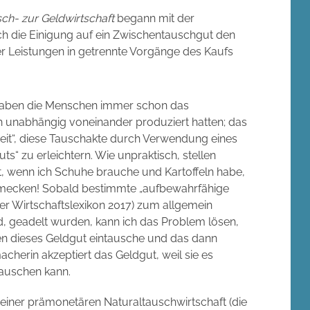
ch- zur Geldwirtschaft
begann mit der
h die Einigung auf ein Zwischentauschgut den
r Leistungen in getrennte Vorgänge des Kaufs
 haben die Menschen immer schon das
ch unabhängig voneinander produziert hatten; das
eit“, diese Tauschakte durch Verwendung eines
s“ zu erleichtern. Wie unpraktisch, stellen
st, wenn ich Schuhe brauche und Kartoffeln habe,
mecken! Sobald bestimmte „aufbewahrfähige
bler Wirtschaftslexikon 2017) zum allgemein
d, geadelt wurden, kann ich das Problem lösen,
en dieses Geldgut eintausche und das dann
herin akzeptiert das Geldgut, weil sie es
tauschen kann.
e einer prämonetären Naturaltauschwirtschaft (die