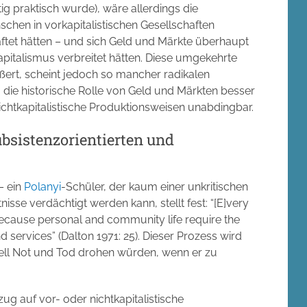
ig praktisch wurde), wäre allerdings die
hen in vorkapitalistischen Gesellschaften
aftet hätten – und sich Geld und Märkte überhaupt
pitalismus verbreitet hätten. Diese umgekehrte
ußert, scheint jedoch so mancher radikalen
 die historische Rolle von Geld und Märkten besser
 nichtkapitalistische Produktionsweisen unabdingbar.
ubsistenzorientierten und
– ein
Polanyi
-Schüler, der kaum einer unkritischen
nisse verdächtigt werden kann, stellt fest: “[E]very
ecause personal and community life require the
 services” (Dalton 1971: 25). Dieser Prozess wird
nell Not und Tod drohen würden, wenn er zu
ug auf vor- oder nichtkapitalistische