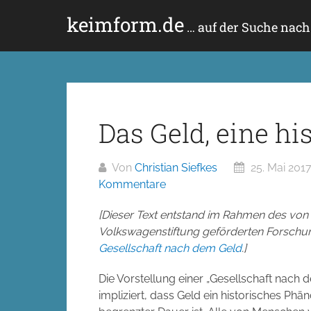
Zum
keimform.de
Inhalt
… auf der Suche nac
springen
Das Geld, eine h
Von
Christian Siefkes
25. Mai 201
Kommentare
[Dieser Text entstand im Rahmen des von
Volkswagenstiftung geförderten Forschu
Gesellschaft nach dem Geld
.]
Die Vorstellung einer „Gesellschaft nach 
impliziert, dass Geld ein historisches Ph