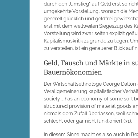
durch den „Umstieg“ auf Geld erst so richt
umgekehrte Vorstellung, wonach die Mensc
generell glücklich und geldfrei gewirtsch
erst mit dem weltweiten Siegeszug des Ka
Vorstellung wird zwar selten explizit geä
Kapitalismuskritik zugrunde zu liegen. Um
zu verstellen, ist ein genauerer Blick auf
Geld, Tausch und Märkte in s
Bauernökonomien
Der Wirtschaftsethnologe George Dalton 
Verallgemeinerung kapitalistischer Verhält
society … has an economy of some sort b
structured provision of material goods and
niemals dem Zufall überlassen, weil sch
schlecht oder gar nicht funktioniert (31).
In diesem Sinne macht es also auch in Bez