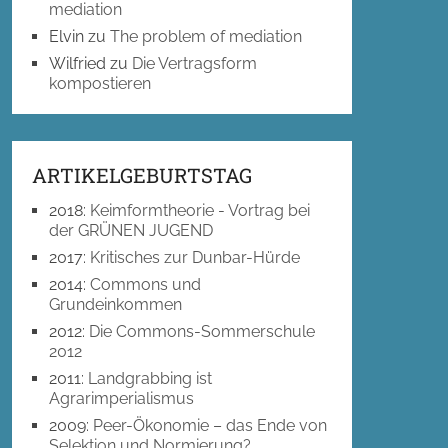
mediation
Elvin
zu
The problem of mediation
Wilfried
zu
Die Vertragsform
kompostieren
ARTIKELGEBURTSTAG
2018
:
Keimformtheorie - Vortrag bei
der GRÜNEN JUGEND
2017
:
Kritisches zur Dunbar-Hürde
2014
:
Commons und
Grundeinkommen
2012
:
Die Commons-Sommerschule
2012
2011
:
Landgrabbing ist
Agrarimperialismus
2009
:
Peer-Ökonomie – das Ende von
Selektion und Normierung?