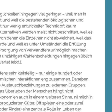
ichkeiten hingegen viel geringer – weil man in
ert und weil die bestehenden ökologischen und
nur wenig entwickelter Technik oft kaum
lternativen werden meist nicht beschritten, weil es
on denen die Einzelnen nicht abweichen, weil das
würde und weil es unter Umständen die Erfüllung
versorgung von Verwandten) unmöglich machen
von unzähligen Wahlentscheidungen hingegen üblich
rtet (ebd.).
ns sehr kleinteilig – nur einige hundert oder
omischen Interaktionen eng zusammen. Daneben
lle Austauschbeziehungen zu externen Gruppen,
 das Überleben der Menschen hängt nicht
Ökonomien auch in einem weiteren Sinne, nämlich in
roduzierten Güter. Oft spielen eine oder zwei
 oder Rinder) eine zentrale Rolle im Leben der