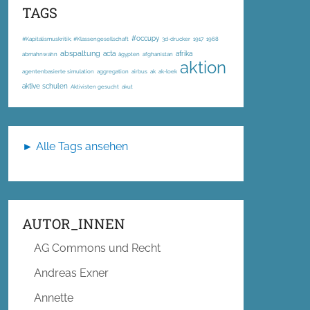
TAGS
#occupy
#Kapitalismuskritik; #Klassengesellschaft
3d-drucker
1917
1968
abspaltung
acta
afrika
abmahnwahn
ägypten
afghanistan
aktion
agentenbasierte simulation
aggregation
airbus
ak
ak-loek
aktive schulen
Aktivisten gesucht
akut
► Alle Tags ansehen
AUTOR_INNEN
AG Commons und Recht
Andreas Exner
Annette