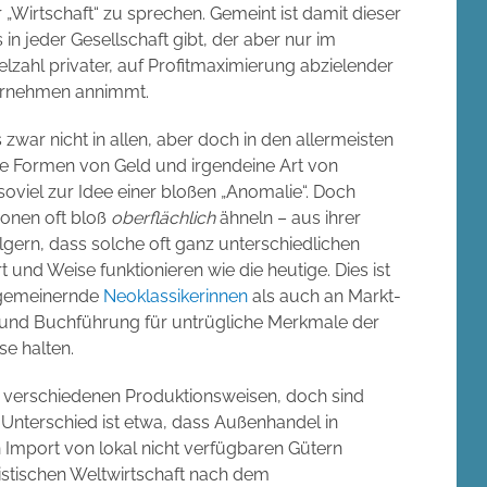
„Wirtschaft“ zu sprechen. Gemeint ist damit dieser
in jeder Gesellschaft gibt, der aber nur im
lzahl privater, auf Profitmaximierung abzielender
ernehmen annimmt.
 es zwar nicht in allen, aber doch in den allermeisten
 Formen von Geld und irgendeine Art von
– soviel zur Idee einer bloßen „Anomalie“. Doch
tionen oft bloß
oberflächlich
ähneln – aus ihrer
gern, dass solche oft ganz unterschiedlichen
 und Weise funktionieren wie die heutige. Dies ist
lgemeinernde
Neoklassikerinnen
als auch an Markt-
ld und Buchführung für untrügliche Merkmale der
se halten.
n verschiedenen Produktionsweisen, doch sind
n Unterschied ist etwa, dass Außenhandel in
 Import von lokal nicht verfügbaren Gütern
listischen Weltwirtschaft nach dem