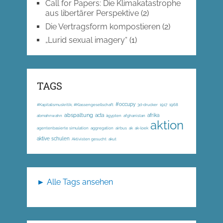
Call for Papers: Die Klimakatastrophe
aus libertärer Perspektive
(2)
Die Vertragsform kompostieren
(2)
„Lurid sexual imagery“
(1)
TAGS
#occupy
#Kapitalismuskritik; #Klassengesellschaft
3d-drucker
1917
1968
abspaltung
acta
afrika
abmahnwahn
ägypten
afghanistan
aktion
agentenbasierte simulation
aggregation
airbus
ak
ak-loek
aktive schulen
Aktivisten gesucht
akut
► Alle Tags ansehen