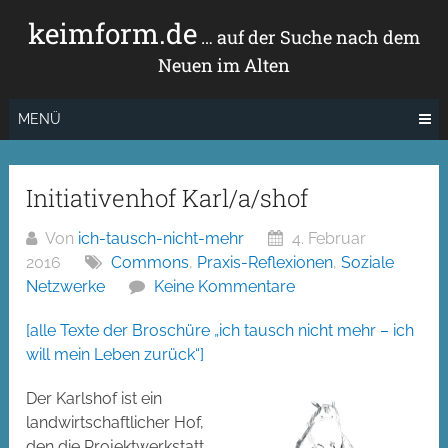
Zum
keimform.de
Inhalt
… auf der Suche nach dem
springen
Neuen im Alten
MENÜ
Initiativenhof Karl/a/shof
Von
ich-tausch-nicht-mehr
4. Februar
2016
Commons
,
Praxis-Reflexionen
,
Soziale
Netzwerke
Keine Kommentare
[alle Texte der Broschüre „ich tausch nicht mehr – ich
will mein Leben zurück“]
Der Karlshof ist ein
landwirtschaftlicher Hof,
den die Projektwerkstatt