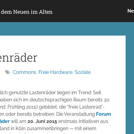
h dem Neuen im Alten
Ne
enräder
Commons
,
Freie Hardware
,
Soziale
ich genutzte Lastenräder liegen im Trend: Seit
haben sich im deutschsprachigen Raum bereits 30
tand: Frühling 2015) gebildet, die “freie Lastenrad”-
en oder bereits betreiben. Die Veranstaltung
Forum
räder
will am
20. Juni 2015
erstmals Initiativen aus
land in Köln zusammenbringen — mit einem