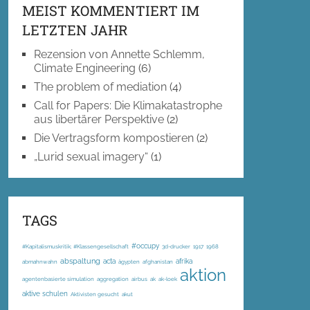
MEIST KOMMENTIERT IM
LETZTEN JAHR
Rezension von Annette Schlemm,
Climate Engineering
(6)
The problem of mediation
(4)
Call for Papers: Die Klimakatastrophe
aus libertärer Perspektive
(2)
Die Vertragsform kompostieren
(2)
„Lurid sexual imagery“
(1)
TAGS
#occupy
#Kapitalismuskritik; #Klassengesellschaft
3d-drucker
1917
1968
abspaltung
acta
afrika
abmahnwahn
ägypten
afghanistan
aktion
agentenbasierte simulation
aggregation
airbus
ak
ak-loek
aktive schulen
Aktivisten gesucht
akut