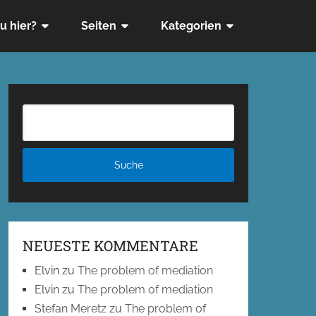
u hier?
Seiten
Kategorien
NEUESTE KOMMENTARE
Elvin
zu
The problem of mediation
Elvin
zu
The problem of mediation
Stefan Meretz
zu
The problem of