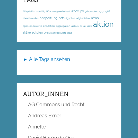
#occupy
#Kapitalismuskritik; #Klassengesellschaft
3d-drucker
1917
1968
abspaltung
acta
afrika
abmahnwahn
ägypten
afghanistan
aktion
agentenbasierte simulation
aggregation
airbus
ak
ak-loek
aktive schulen
Aktivisten gesucht
akut
► Alle Tags ansehen
AUTOR_INNEN
AG Commons und Recht
Andreas Exner
Annette
Daniel Barón de Oca