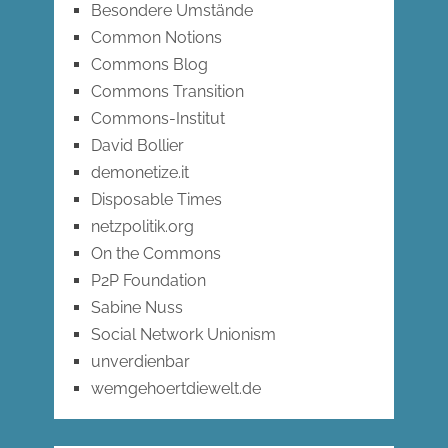
Besondere Umstände
Common Notions
Commons Blog
Commons Transition
Commons-Institut
David Bollier
demonetize.it
Disposable Times
netzpolitik.org
On the Commons
P2P Foundation
Sabine Nuss
Social Network Unionism
unverdienbar
wemgehoertdiewelt.de