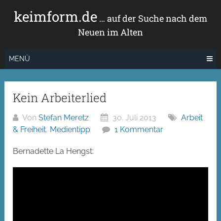
Zum
keimform.de
Inhalt
… auf der Suche nach dem
springen
Neuen im Alten
MENÜ
Kein Arbeiterlied
Von
Stefan Meretz
30. Juli 2013
Arbeit
& Freiheit
,
Medientipp
1 Kommentar
Bernadette La Hengst: