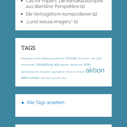
Call for Papers: Die Klimakatastrophe
aus libertärer Perspektive
(2)
Die Vertragsform kompostieren
(2)
„Lurid sexual imagery“
(1)
TAGS
#occupy
#Kapitalismuskritik; #Klassengesellschaft
3d-drucker
1917
1968
abspaltung
acta
afrika
abmahnwahn
ägypten
afghanistan
aktion
agentenbasierte simulation
aggregation
airbus
ak
ak-loek
aktive schulen
Aktivisten gesucht
akut
► Alle Tags ansehen