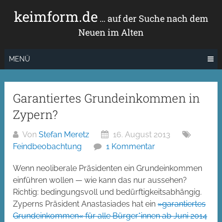
Zum
keimform.de
Inhalt
… auf der Suche nach dem
springen
Neuen im Alten
MENÜ
Garantiertes Grundeinkommen in
Zypern?
Von
Stefan Meretz
16. August 2013
Feindbeobachtung
1 Kommentar
Wenn neoliberale Präsidenten ein Grundeinkommen
einführen wollen — wie kann das nur aussehen?
Richtig: bedingungsvoll und bedürftigkeitsabhängig.
Zyperns Präsident Anastasiades hat ein
»garantiertes
Grundeinkommen« für alle Bürger*innen ab Juni 2014