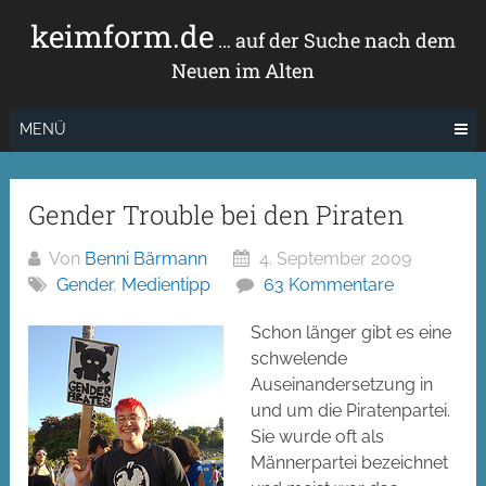
Zum
keimform.de
Inhalt
… auf der Suche nach dem
springen
Neuen im Alten
MENÜ
Gender Trouble bei den Piraten
Von
Benni Bärmann
4. September 2009
Gender
,
Medientipp
63 Kommentare
Schon länger gibt es eine
schwelende
Auseinandersetzung in
und um die Piratenpartei.
Sie wurde oft als
Männerpartei bezeichnet