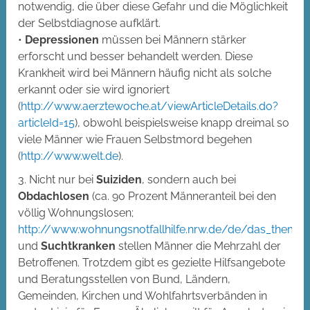
notwendig, die über diese Gefahr und die Möglichkeit
der Selbstdiagnose aufklärt.
•
Depressionen
müssen bei Männern stärker
erforscht und besser behandelt werden. Diese
Krankheit wird bei Männern häufig nicht als solche
erkannt oder sie wird ignoriert
(
http://www.aerztewoche.at/viewArticleDetails.do?
articleId=15
), obwohl beispielsweise knapp dreimal so
viele Männer wie Frauen Selbstmord begehen
(
http://www.welt.de
).
3. Nicht nur bei
Suiziden
, sondern auch bei
Obdachlosen
(ca. 90 Prozent Männeranteil bei den
völlig Wohnungslosen;
http://www.wohnungsnotfallhilfe.nrw.de/de/das_thema/
und
Suchtkranken
stellen Männer die Mehrzahl der
Betroffenen. Trotzdem gibt es gezielte Hilfsangebote
und Beratungsstellen von Bund, Ländern,
Gemeinden, Kirchen und Wohlfahrtsverbänden in