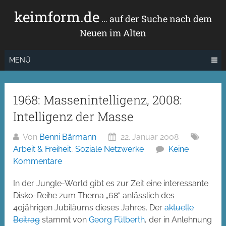
Zum
keimform.de
Inhalt
… auf der Suche nach dem
springen
Neuen im Alten
MENÜ
1968: Massenintelligenz, 2008:
Intelligenz der Masse
Von
Benni Bärmann
22. Januar 2008
Arbeit & Freiheit
,
Soziale Netzwerke
Keine
Kommentare
In der Jungle-World gibt es zur Zeit eine interessante
Disko-Reihe zum Thema „68“ anlässlich des
40jährigen Jubiläums dieses Jahres. Der
aktuelle
Beitrag
stammt von
Georg Fülberth
, der in Anlehnung