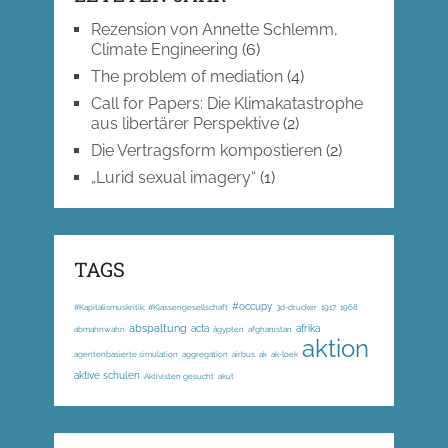
Rezension von Annette Schlemm,
Climate Engineering
(6)
The problem of mediation
(4)
Call for Papers: Die Klimakatastrophe
aus libertärer Perspektive
(2)
Die Vertragsform kompostieren
(2)
„Lurid sexual imagery“
(1)
TAGS
#occupy
#Kapitalismuskritik; #Klassengesellschaft
3d-drucker
1917
1968
abspaltung
acta
afrika
abmahnwahn
ägypten
afghanistan
aktion
agentenbasierte simulation
aggregation
airbus
ak
ak-loek
aktive schulen
Aktivisten gesucht
akut