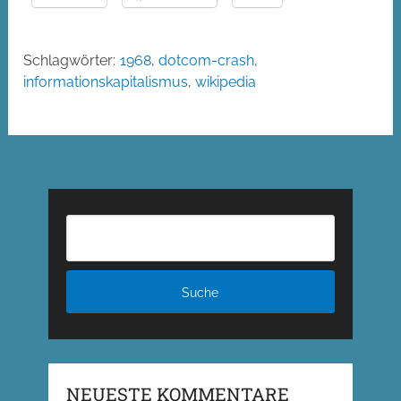
Schlagwörter:
1968
,
dotcom-crash
,
informationskapitalismus
,
wikipedia
NEUESTE KOMMENTARE