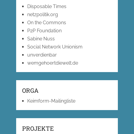
Disposable Times
netzpolitik.org
On the Commons
P2P Foundation
Sabine Nuss
Social Network Unionism
unverdienbar
wemgehoertdiewelt.de
ORGA
Keimform-Mailingliste
PROJEKTE