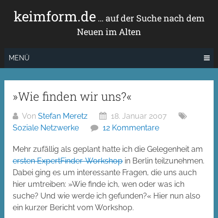
Zum
keimform.de
Inhalt
… auf der Suche nach dem
springen
Neuen im Alten
MENÜ
»Wie finden wir uns?«
Von
Stefan Meretz
18. Januar 2007
Soziale Netzwerke
12 Kommentare
Mehr zufällig als geplant hatte ich die Gelegenheit am
ersten ExpertFinder-Workshop
in Berlin teilzunehmen.
Dabei ging es um interessante Fragen, die uns auch
hier umtreiben: »Wie finde ich, wen oder was ich
suche? Und wie werde ich gefunden?« Hier nun also
ein kurzer Bericht vom Workshop.