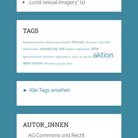
„Lurid sexual imagery“
(1)
TAGS
#occupy
#Kapitalismuskritik; #Klassengesellschaft
3d-drucker
1917
1968
abspaltung
acta
afrika
abmahnwahn
ägypten
afghanistan
aktion
agentenbasierte simulation
aggregation
airbus
ak
ak-loek
aktive schulen
Aktivisten gesucht
akut
► Alle Tags ansehen
AUTOR_INNEN
AG Commons und Recht