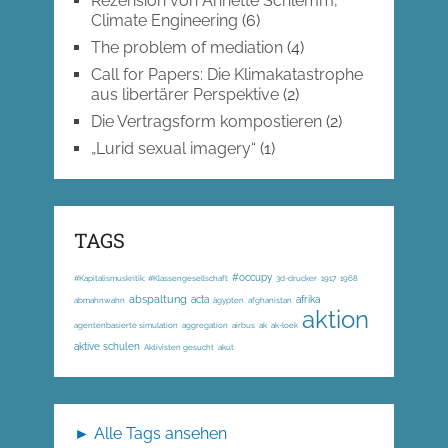
Rezension von Annette Schlemm,
Climate Engineering
(6)
The problem of mediation
(4)
Call for Papers: Die Klimakatastrophe
aus libertärer Perspektive
(2)
Die Vertragsform kompostieren
(2)
„Lurid sexual imagery“
(1)
TAGS
#occupy
#Kapitalismuskritik; #Klassengesellschaft
3d-drucker
1917
1968
abspaltung
acta
afrika
abmahnwahn
ägypten
afghanistan
aktion
agentenbasierte simulation
aggregation
airbus
ak
ak-loek
aktive schulen
Aktivisten gesucht
akut
► Alle Tags ansehen