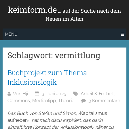
Zum
keimform.de
Inhalt
… auf der Suche nach dem
springen
Neuen im Alten
MENÜ
Schlagwort:
vermittlung
Buchprojekt zum Thema
Inklusionslogik
Von
Hji
3. Juni 2025
Arbeit & Freiheit
,
Commons
,
Medientipp
,
Theorie
3 Kommentare
Das Buch von Stefan und Simon,
›Kapitalismus
aufheben‹,
hat mich dazu inspiriert, das darin
eingeführte Konzept der ›Inklusionslogik‹ näher zu