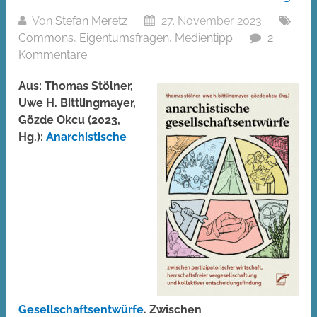
Von
Stefan Meretz
27. November 2023
Commons
,
Eigentumsfragen
,
Medientipp
2
Kommentare
Aus: Thomas Stölner,
Uwe H. Bittlingmayer,
Gözde Okcu (2023,
Hg.):
Anarchistische
Gesellschaftsentwürfe
. Zwischen