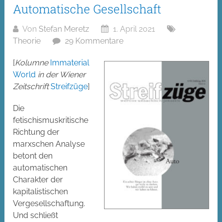
Automatische Gesellschaft
Von
Stefan Meretz
1. April 2021
Theorie
29 Kommentare
[
Kolumne
Immaterial
World
in der Wiener
Zeitschrift
Streifzüge
]
Die
fetischismuskritische
Richtung der
marxschen Analyse
betont den
automatischen
Charakter der
kapitalistischen
Vergesellschaftung.
Und schließt