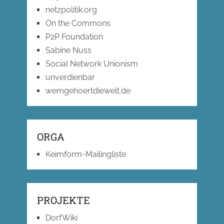
netzpolitik.org
On the Commons
P2P Foundation
Sabine Nuss
Social Network Unionism
unverdienbar
wemgehoertdiewelt.de
ORGA
Keimform-Mailingliste
PROJEKTE
DorfWiki