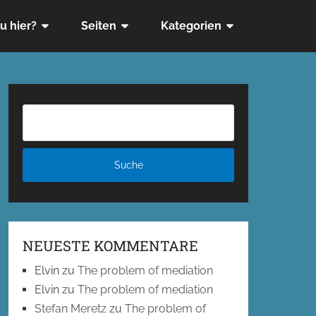
u hier?
Seiten
Kategorien
NEUESTE KOMMENTARE
Elvin
zu
The problem of mediation
Elvin
zu
The problem of mediation
Stefan Meretz
zu
The problem of