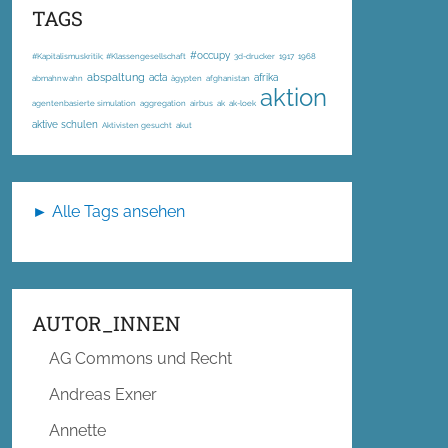
TAGS
#occupy
#Kapitalismuskritik; #Klassengesellschaft
3d-drucker
1917
1968
abspaltung
acta
afrika
abmahnwahn
ägypten
afghanistan
aktion
agentenbasierte simulation
aggregation
airbus
ak
ak-loek
aktive schulen
Aktivisten gesucht
akut
► Alle Tags ansehen
AUTOR_INNEN
AG Commons und Recht
Andreas Exner
Annette