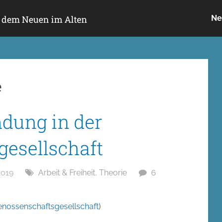
h dem Neuen im Alten
Ne
e
dung in der
esellschaft
2019
Arbeit & Freiheit
,
Theorie
6
enossenschaftsgesellschaft
)