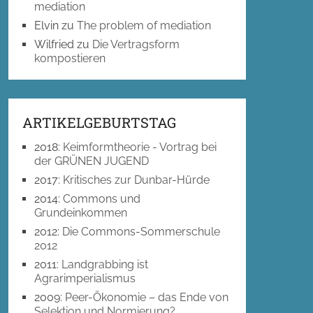
mediation
Elvin
zu
The problem of mediation
Wilfried
zu
Die Vertragsform
kompostieren
ARTIKELGEBURTSTAG
2018
:
Keimformtheorie - Vortrag bei
der GRÜNEN JUGEND
2017
:
Kritisches zur Dunbar-Hürde
2014
:
Commons und
Grundeinkommen
2012
:
Die Commons-Sommerschule
2012
2011
:
Landgrabbing ist
Agrarimperialismus
2009
:
Peer-Ökonomie – das Ende von
Selektion und Normierung?