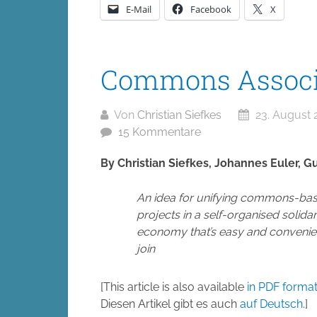
E-Mail
Facebook
X
Commons Associ
Von
Christian Siefkes
23. August 
15 Kommentare
By Christian Siefkes, Johannes Euler, G
An idea for unifying commons-ba
projects in a self-organised solidar
economy that’s easy and convenie
join
[This article is also available
in PDF forma
Diesen Artikel gibt es auch
auf Deutsch
.]