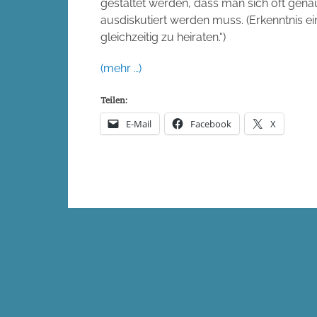
gestaltet werden, dass man sich oft gen
ausdiskutiert werden muss. (Erkenntnis 
gleichzeitig zu heiraten.“)
(mehr …)
Teilen:
E-Mail
Facebook
X