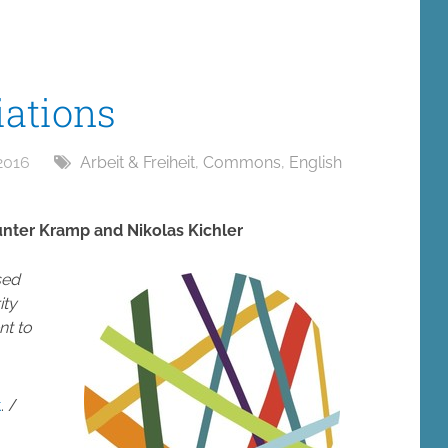
ations
2016
Arbeit & Freiheit
,
Commons
,
English
unter Kramp and Nikolas Kichler
sed
ity
nt to
t
. /