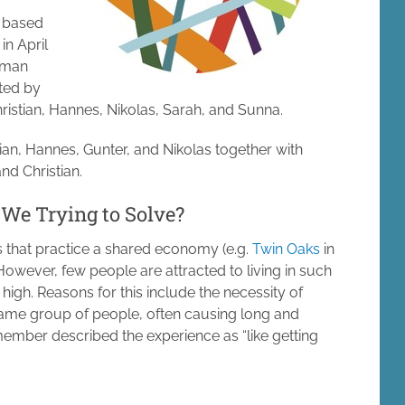
e based
in April
erman
ated by
hristian, Hannes, Nikolas, Sarah, and Sunna.
an, Hannes, Gunter, and Nikolas together with
and Christian.
We Trying to Solve?
s that practice a shared economy (e.g.
Twin Oaks
in
owever, few people are attracted to living in such
high. Reasons for this include the necessity of
 same group of people, often causing long and
ember described the experience as “like getting