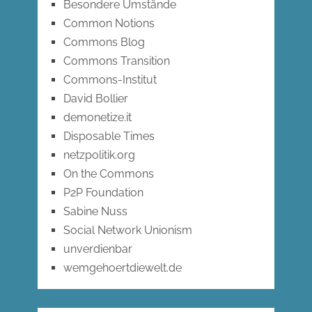
Besondere Umstände
Common Notions
Commons Blog
Commons Transition
Commons-Institut
David Bollier
demonetize.it
Disposable Times
netzpolitik.org
On the Commons
P2P Foundation
Sabine Nuss
Social Network Unionism
unverdienbar
wemgehoertdiewelt.de