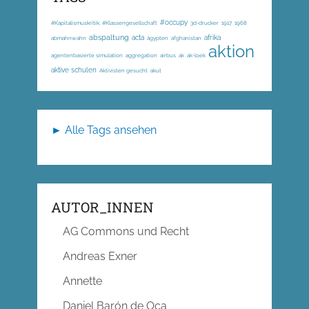
#occupy
#Kapitalismuskritik; #Klassengesellschaft
3d-drucker
1917
1968
abspaltung
acta
afrika
abmahnwahn
ägypten
afghanistan
aktion
agentenbasierte simulation
aggregation
airbus
ak
ak-loek
aktive schulen
Aktivisten gesucht
akut
► Alle Tags ansehen
AUTOR_INNEN
AG Commons und Recht
Andreas Exner
Annette
Daniel Barón de Oca