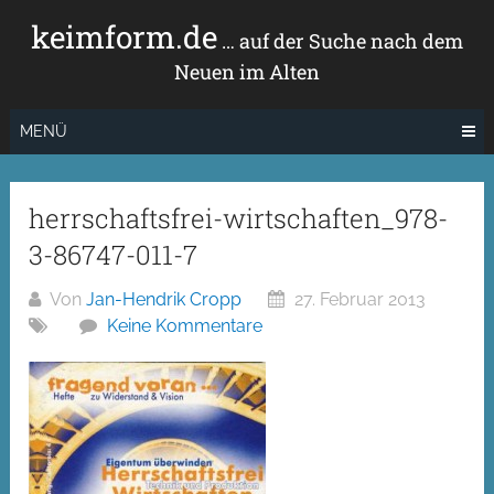
Zum
keimform.de
Inhalt
… auf der Suche nach dem
springen
Neuen im Alten
MENÜ
herrschaftsfrei-wirtschaften_978-
3-86747-011-7
Von
Jan-Hendrik Cropp
27. Februar 2013
Keine Kommentare