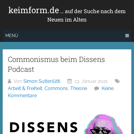
Zum
keimform.de
Inhalt
… auf der Suche nach dem
springen
Neuen im Alten
MENÜ
Commonismus beim Dissens
Podcast
Von
Simon Sutterlütti
13. Januar 2021
Arbeit & Freiheit
,
Commons
,
Theorie
Keine
Kommentare