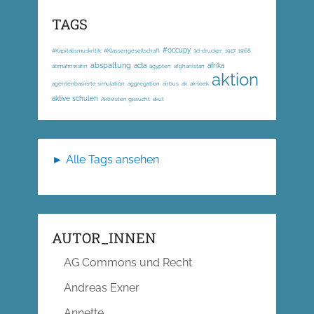
TAGS
#occupy
#Kapitalismuskritik; #Klassengesellschaft
3d-drucker
1917
1968
abspaltung
acta
afrika
abmahnwahn
ägypten
afghanistan
aktion
agentenbasierte simulation
aggregation
airbus
ak
ak-loek
aktive schulen
Aktivisten gesucht
akut
► Alle Tags ansehen
AUTOR_INNEN
AG Commons und Recht
Andreas Exner
Annette